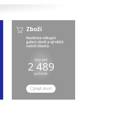
Zboží
Navštivte nákupní
galerii zboží a výrobků
našich klientů.
více než
2 489
položek
Najít zboží