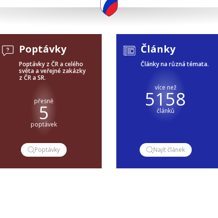
Poptávky
Články
Poptávky z ČR a celého
Články na různá témata.
světa a veřejné zakázky
z ČR a SR.
více než
5158
přesně
5
článků
poptávek
Poptávky
Najít článek