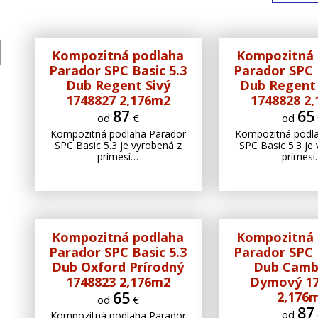
Kompozitná podlaha
Kompozitná 
Parador SPC Basic 5.3
Parador SPC 
Dub Regent Sivý
Dub Regent
1748827 2,176m2
1748828 2
87
65
od
€
od
Kompozitná podlaha Parador
Kompozitná podl
SPC Basic 5.3 je vyrobená z
SPC Basic 5.3 je
prímesí…
prímes
Kompozitná podlaha
Kompozitná 
Parador SPC Basic 5.3
Parador SPC 
Dub Oxford Prírodný
Dub Camb
1748823 2,176m2
Dymový 17
65
2,176
od
€
87
od
Kompozitná podlaha Parador