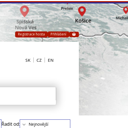
Registrace hosta
Přihlášení
SK
CZ
EN
Řadit od:
Nejnovější