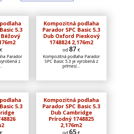
podlaha
Kompozitná podlaha
Basic 5.3
Parador SPC Basic 5.3
 Béžový
Dub Oxford Pieskový
,176m2
1748824 2,176m2
87
€
od
€
aha Parador
Kompozitná podlaha Parador
 vyrobená z
SPC Basic 5.3 je vyrobená z
í…
prímesí…
podlaha
Kompozitná podlaha
Basic 5.3
Parador SPC Basic 5.3
ridge
Dub Cambridge
48826
Prírodný 1748825
m2
2,176m2
65
€
od
€