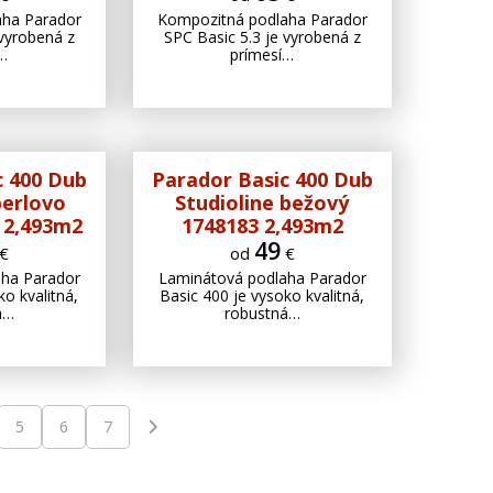
aha Parador
Kompozitná podlaha Parador
 vyrobená z
SPC Basic 5.3 je vyrobená z
í…
prímesí…
c 400 Dub
Parador Basic 400 Dub
perlovo
Studioline bežový
4 2,493m2
1748183 2,493m2
49
€
od
€
aha Parador
Laminátová podlaha Parador
ko kvalitná,
Basic 400 je vysoko kvalitná,
á…
robustná…
5
6
7