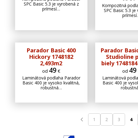
SPC Basic 5.3 je vyrobená z
Kompozitná podl
prímesí…
SPC Basic 5.3 je
prímes
Parador Basic 400
Parador Basi
Hickory 1748182
Studioline 
2,493m2
biely 174818
49
49
od
€
od
Laminátová podlaha Parador
Laminátová podl
Basic 400 je vysoko kvalitná,
Basic 400 je vyso
robustná…
robustn
1
2
3
4