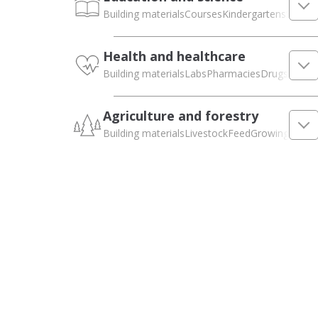
Building materials
Courses
Kindergartens
Second
Health and healthcare
Building materials
Labs
Pharmacies
Drugs and m
Agriculture and forestry
Building materials
Livestock
Feed
Growing crops