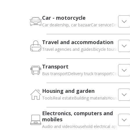
Car - motorcycle
Car dealership, car bazaar
Car service
Driving s
Travel and accommodation
Travel agencies and guides
Bicycle touring
Cast
Transport
Bus transport
Delivery truck transport
Couriers 
Housing and garden
Tools
Real estate
Building materials
Household 
Electronics, computers and
mobiles
Audio and video
Household electrical appliance