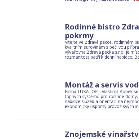
rounds and sports clubs
Sports equipment
Facilities for sports, touris
Rodinné bistro Zdra
pokrmy
res
Toys and games
Pet Supplies
Jewelry and bijouterie
Books and text
Vítejte ve Zdravé pecce, rodinném bi
kvalitním surovinám s pečlivou přípr
vývařovna Zdravá pecka s.r.o. je míst
rozmanitost patří k denní nabídce. 
latforms
Project work in the construction industry
Buildings
Constructio
Montáž a servis vod
Firma LUKATOP - Vlastimil Bobek se s
 products
Raw materials
Energy
topných systémů pro rodinné domy, b
nabídce služeb a orientaci na nejmode
ekonomicky úsporný provoz svých in
administration and self-government
Interest associations
Znojemské vinařství