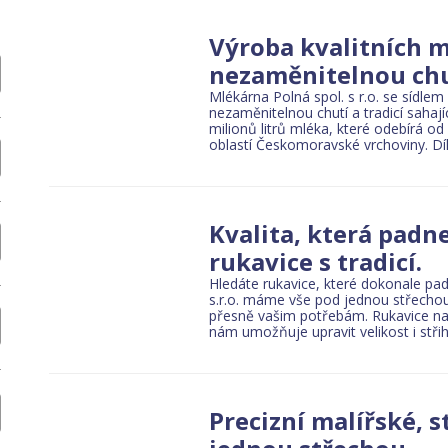
Výroba kvalitních 
nezaměnitelnou ch
chool
Sale and service of motorcycles
Cars sale
Car wash
Car parts
Towin
Mlékárna Polná spol. s r.o. se sídle
nezaměnitelnou chutí a tradicí sahaj
milionů litrů mléka, které odebírá o
oblastí Českomoravské vrchoviny. D
les, chateaux and monuments
Other accommodation
Conferences an
Kvalita, která padn
and shipping
Logistics
Haulage
Moving
Taxi
Building materials
rukavice s tradicí.
Hledáte rukavice, které dokonale pa
s.r.o. máme vše pod jednou střechou
přesně vašim potřebám. Rukavice na
nám umožňuje upravit velikost i stř
equipment
Garden
Building materials
Precizní malířské, 
s
Security systems
Cameras
Lights and lamps
Computers
Satellites and