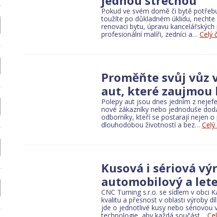
jednou střechou
Pokud ve svém domě či bytě potřebu
toužíte po důkladném úklidu, nechte t
renovaci bytu, úpravu kancelářských p
leasing
Insurance
Lawyers and advocates
Experts witness and appraise
profesionální malíři, zedníci a…
Celý 
Cultural and entertainment facilities
Zoos and aquariums
Building mate
Proměňte svůj vůz 
aut, které zaujmou
Polepy aut jsou dnes jedním z nejefe
nové zákazníky nebo jednoduše dodat 
fes and cake shops
Pubs and beerhouses
Restaurants
Food distributi
odborníky, kteří se postarají nejen o 
dlouhodobou životností a bez…
Celý
and craft work
Engineering trades
Handicraft
Building materials
Kusová i sériová vý
automobilový a let
CNC Turning s.r.o. se sídlem v obci
ogy and waste
Photo studios
Body care
Internet and computers
Advice
kvalitu a přesnost v oblasti výroby d
jde o jednotlivé kusy nebo sériovou
technologie, aby každá součást…
Cel