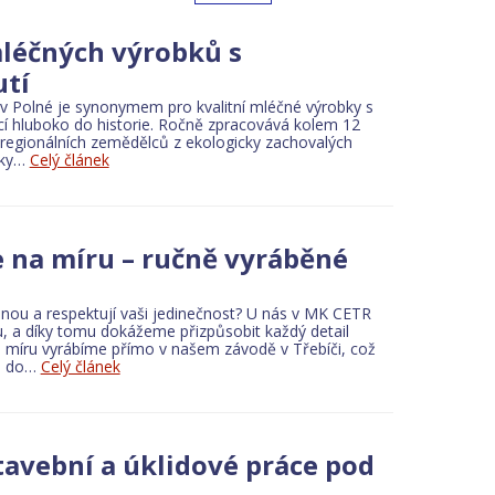
mléčných výrobků s
utí
g service
Tyre services
MOT and emissions
Mobile Phones
Building ma
m v Polné je synonymem pro kvalitní mléčné výrobky s
ící hluboko do historie. Ročně zpracovává kolem 12
d regionálních zemědělců z ekologicky zachovalých
íky…
Celý článek
d congresses
Building materials
e na míru – ručně vyráběné
dnou a respektují vaši jedinečnost? U nás v MK CETR
, a díky tomu dokážeme přizpůsobit každý detail
 míru vyrábíme přímo v našem závodě v Třebíči, což
ih do…
Celý článek
stavební a úklidové práce pod
 antennas
Telecommunication equipment
Building materials