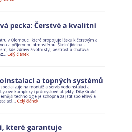
m and recreation
Building materials
vá pecka: Čerstvé a kvalitní
books
Office supplies
Flowers
Stationery
Foodstuffs
Glass, porcelain an
stru v Olomouci, které propojuje lásku k čerstvým a
avou a příjemnou atmosférou. Školní jídelna -
em, kde zdravý životní styl, pestrost a chuťová
Bez…
Celý článek
n supervision
Mechanization and machines for building
Building materi
oinstalací a topných systémů
pecializuje na montáž a servis vodoinstalací a
ytové komplexy i průmyslové objekty. Díky široké
rnější technologie je schopna zajistit spolehlivý a
stalací.…
Celý článek
, které garantuje