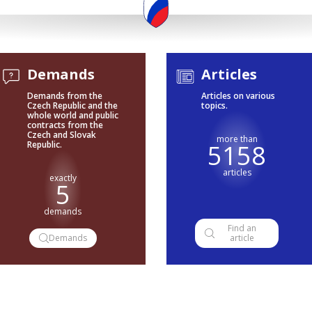
Demands
Articles
Demands from the
Articles on various
Czech Republic and the
topics.
whole world and public
contracts from the
Czech and Slovak
more than
Republic.
5158
articles
exactly
5
demands
Find an
Demands
article