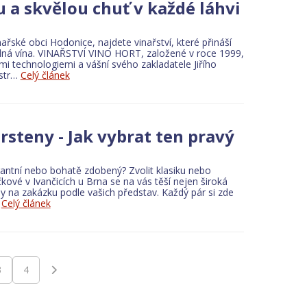
a skvělou chuť v každé láhvi
nal schools
Research and Development
Elementary School
řské obci Hodonice, najdete vinařství, které přináší
ná vína. VINAŘSTVÍ VINO HORT, založené v roce 1999,
i technologiemi a vášní svého zakladatele Jiřího
titioners
Veterinarians
Medical devices and material
istr…
Celý článek
rsteny - Jak vybrat ten pravý
antní nebo bohatě zdobený? Zvolit klasiku nebo
kové v Ivančicích u Brna se na vás těší nejen široká
y na zakázku podle vašich představ. Každý pár si zde
…
Celý článek
3
4