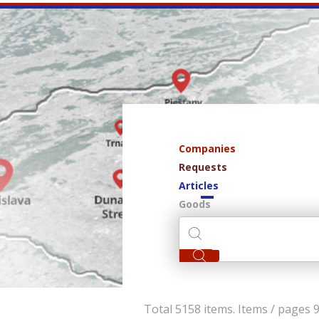
Companies
Requests
Articles
Goods
Total 5158 items. Items / pages 9