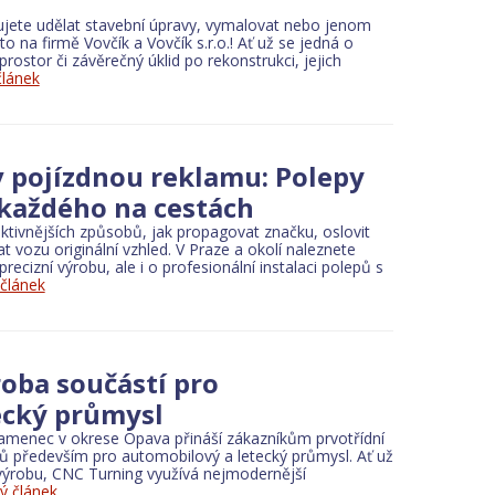
jete udělat stavební úpravy, vymalovat nebo jenom
o na firmě Vovčík a Vovčík s.r.o.! Ať už se jedná o
rostor či závěrečný úklid po rekonstrukci, jejich
rs
Accountants, taxes and auditors
Building materials
článek
rials
v pojízdnou reklamu: Polepy
 každého na cestách
ktivnějších způsobů, jak propagovat značku, oslovit
vozu originální vzhled. V Praze a okolí naleznete
on
Wineries and wine cellars
Building materials
precizní výrobu, ale i o profesionální instalaci polepů s
 článek
roba součástí pro
ecký průmysl
 Kamenec v okrese Opava přináší zákazníkům prvotřídní
Advertisement
Social services
Printers
Cleaning
Publishing
Building materi
ílů především pro automobilový a letecký průmysl. Ať už
 výrobu, CNC Turning využívá nejmodernější
ý článek