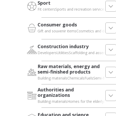
Sport
Fit centers
Sports and recreation services
Playg
Consumer goods
Gift and souvenir items
Cosmetics and drugsto
Construction industry
Developers
Utilities
Scaffolding and assembly p
Raw materials, energy and
semi-finished products
Building materials
Chemicals
Fuels
Semi-finished
Authorities and
organizations
Building materials
Homes for the elderly
State 
Education and science