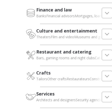
Finance and law
Banks
Financial advisors
Mortgages, loans and 
Culture and entertainment
Theaters
Film and video
Museums and galleries
Restaurant and catering
Bars, gaming rooms and night clubs
Catering
Ca
Crafts
Tailors
Other crafts
Restaurateurs
Construction 
Services
Architects and designers
Security agencies
Ecol