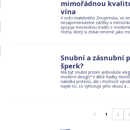
mimořádnou kvalitu 
ary schools and vocational schools
Universities and higher professio
vína
V srdci malebného Znojemska, ve vina
nezapomenutelné zážitky a mimořád
spojuje moravskou tradici s moderním
edicines
Hospitals and clinics
Eye optics
Specialist doctors
General prac
Horta, který si získal renomé jako m
Garden centers
Snubní a zásnubní p
šperk?
Má být snubní prsten jednoduše eleg
moderní design? V dílně Radky Horníč
nabídka prstenů, ale i možnost výrob
najde to, co vyhovuje jeho vkusu a
1
2