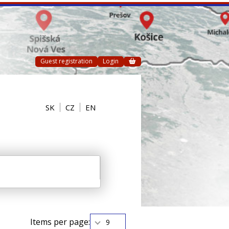
Guest registration
Login
SK
CZ
EN
Items per page:
9