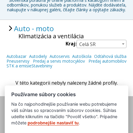
Slovenská poradňa je online platforma s katalógom firiem a
odborníkov, ponukou služieb a produktov. Nájdite dodávateľa,
nakupujte v nákupnej galérii, čítajte články a opýtajte zákazky.
Auto - moto
Klimatizácia a ventilácia
Kraj:
Celá SR
Autobazar
Autodiely
Autoservis
Autoškola
Odťahová služba
Pneuservisy
Predaj a servis motocyklov
Predaj automobilov
STK a emisie
Stavebniny
V této kategorii nebyly nalezeny žádné profily.
Používame súbory cookies
Na čo najpohodlnejšie používanie webu potrebujeme
váš súhlas so spracovaním súborov cookies. Súhlas
udelíte kliknutím na tlačidlo "Povoliť všetko". Prípadne
môžete
podrobnejšie nastaviť tu
.
www.evropska-databanka.cz