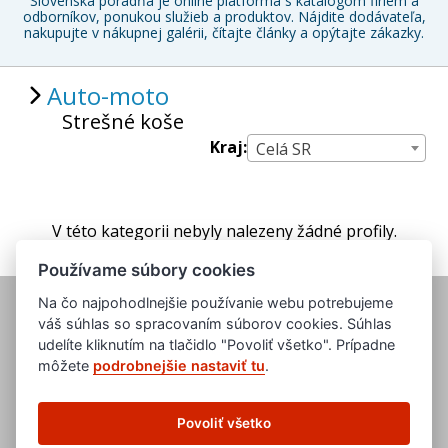
Slovenská poradňa je online platforma s katalógom firiem a
odborníkov, ponukou služieb a produktov. Nájdite dodávateľa,
nakupujte v nákupnej galérii, čítajte články a opýtajte zákazky.
Auto-moto
Strešné koše
Kraj:
Celá SR
V této kategorii nebyly nalezeny žádné profily.
Používame súbory cookies
Na čo najpohodlnejšie používanie webu potrebujeme
váš súhlas so spracovaním súborov cookies. Súhlas
udelíte kliknutím na tlačidlo "Povoliť všetko". Prípadne
môžete
podrobnejšie nastaviť tu
.
www.evropska-databanka.cz
www.edb.cz
Povoliť všetko
www.edb.eu