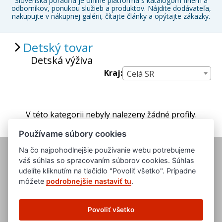
Slovenská poradňa je online platforma s katalógom firiem a
odborníkov, ponukou služieb a produktov. Nájdite dodávateľa,
nakupujte v nákupnej galérii, čítajte články a opýtajte zákazky.
Detský tovar
Detská výživa
Kraj:
Celá SR
V této kategorii nebyly nalezeny žádné profily.
Používame súbory cookies
Na čo najpohodlnejšie používanie webu potrebujeme
váš súhlas so spracovaním súborov cookies. Súhlas
udelíte kliknutím na tlačidlo "Povoliť všetko". Prípadne
môžete
podrobnejšie nastaviť tu
.
www.evropska-databanka.cz
www.edb.cz
Povoliť všetko
www.edb.eu