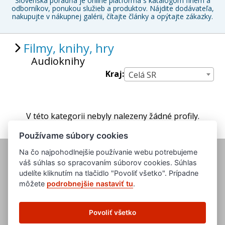
Slovenská poradňa je online platforma s katalógom firiem a
odborníkov, ponukou služieb a produktov. Nájdite dodávateľa,
nakupujte v nákupnej galérii, čítajte články a opýtajte zákazky.
Filmy, knihy, hry
Audioknihy
Kraj:
Celá SR
V této kategorii nebyly nalezeny žádné profily.
Používame súbory cookies
Na čo najpohodlnejšie používanie webu potrebujeme
váš súhlas so spracovaním súborov cookies. Súhlas
udelíte kliknutím na tlačidlo "Povoliť všetko". Prípadne
môžete
podrobnejšie nastaviť tu
.
www.evropska-databanka.cz
www.edb.cz
Povoliť všetko
www.edb.eu