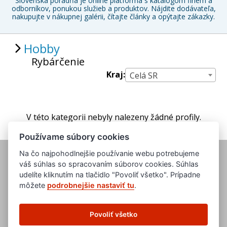
Slovenská poradňa je online platforma s katalógom firiem a
odborníkov, ponukou služieb a produktov. Nájdite dodávateľa,
nakupujte v nákupnej galérii, čítajte články a opýtajte zákazky.
Hobby
Rybárčenie
Kraj:
Celá SR
V této kategorii nebyly nalezeny žádné profily.
Používame súbory cookies
Na čo najpohodlnejšie používanie webu potrebujeme
váš súhlas so spracovaním súborov cookies. Súhlas
udelíte kliknutím na tlačidlo "Povoliť všetko". Prípadne
môžete
podrobnejšie nastaviť tu
.
www.evropska-databanka.cz
www.edb.cz
Povoliť všetko
www.edb.eu