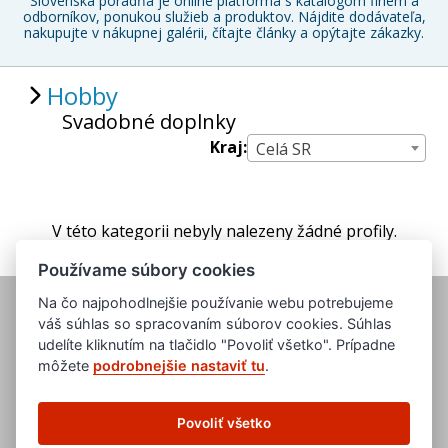
Slovenská poradňa je online platforma s katalógom firiem a
odborníkov, ponukou služieb a produktov. Nájdite dodávateľa,
nakupujte v nákupnej galérii, čítajte články a opýtajte zákazky.
Hobby
Svadobné doplnky
Kraj:
Celá SR
V této kategorii nebyly nalezeny žádné profily.
Používame súbory cookies
Na čo najpohodlnejšie používanie webu potrebujeme
váš súhlas so spracovaním súborov cookies. Súhlas
udelíte kliknutím na tlačidlo "Povoliť všetko". Prípadne
môžete
podrobnejšie nastaviť tu
.
www.evropska-databanka.cz
www.edb.cz
Povoliť všetko
www.edb.eu