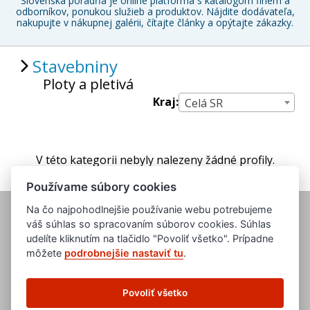
Slovenská poradňa je online platforma s katalógom firiem a
odborníkov, ponukou služieb a produktov. Nájdite dodávateľa,
nakupujte v nákupnej galérii, čítajte články a opýtajte zákazky.
Stavebniny
Ploty a pletivá
Kraj:
Celá SR
V této kategorii nebyly nalezeny žádné profily.
Používame súbory cookies
Na čo najpohodlnejšie používanie webu potrebujeme
váš súhlas so spracovaním súborov cookies. Súhlas
udelíte kliknutím na tlačidlo "Povoliť všetko". Prípadne
môžete
podrobnejšie nastaviť tu
.
www.evropska-databanka.cz
www.edb.cz
Povoliť všetko
www.edb.eu