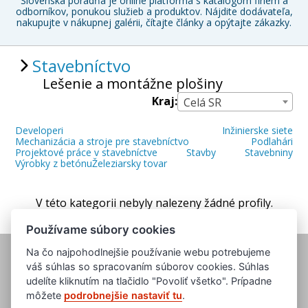
Slovenská poradňa je online platforma s katalógom firiem a
odborníkov, ponukou služieb a produktov. Nájdite dodávateľa,
nakupujte v nákupnej galérii, čítajte články a opýtajte zákazky.
Stavebníctvo
Lešenie a montážne plošiny
Kraj:
Celá SR
Developeri
Inžinierske siete
Mechanizácia a stroje pre stavebníctvo
Podlahári
Projektové práce v stavebníctve
Stavby
Stavebniny
Výrobky z betónu
Železiarsky tovar
V této kategorii nebyly nalezeny žádné profily.
Používame súbory cookies
Na čo najpohodlnejšie používanie webu potrebujeme
váš súhlas so spracovaním súborov cookies. Súhlas
udelíte kliknutím na tlačidlo "Povoliť všetko". Prípadne
môžete
podrobnejšie nastaviť tu
.