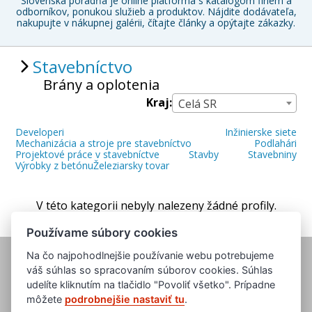
Slovenská poradňa je online platforma s katalógom firiem a
odborníkov, ponukou služieb a produktov. Nájdite dodávateľa,
nakupujte v nákupnej galérii, čítajte články a opýtajte zákazky.
Stavebníctvo
Brány a oplotenia
Kraj:
Celá SR
Developeri
Inžinierske siete
Mechanizácia a stroje pre stavebníctvo
Podlahári
Projektové práce v stavebníctve
Stavby
Stavebniny
Výrobky z betónu
Železiarsky tovar
V této kategorii nebyly nalezeny žádné profily.
Používame súbory cookies
Na čo najpohodlnejšie používanie webu potrebujeme
váš súhlas so spracovaním súborov cookies. Súhlas
udelíte kliknutím na tlačidlo "Povoliť všetko". Prípadne
môžete
podrobnejšie nastaviť tu
.