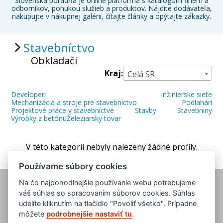
Slovenská poradňa je online platforma s katalógom firiem a
odborníkov, ponukou služieb a produktov. Nájdite dodávateľa,
nakupujte v nákupnej galérii, čítajte články a opýtajte zákazky.
Stavebníctvo
Obkladači
Kraj:
Celá SR
Developeri
Inžinierske siete
Mechanizácia a stroje pre stavebníctvo
Podlahári
Projektové práce v stavebníctve
Stavby
Stavebniny
Výrobky z betónu
Železiarsky tovar
V této kategorii nebyly nalezeny žádné profily.
Používame súbory cookies
Na čo najpohodlnejšie používanie webu potrebujeme
váš súhlas so spracovaním súborov cookies. Súhlas
udelíte kliknutím na tlačidlo "Povoliť všetko". Prípadne
môžete
podrobnejšie nastaviť tu
.