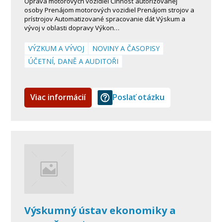
Oprava motorových vozidiel Činnosť autorizovanej
osoby Prenájom motorových vozidiel Prenájom strojov a
prístrojov Automatizované spracovanie dát Výskum a
vývoj v oblasti dopravy Výkon…
VÝZKUM A VÝVOJ
NOVINY A ČASOPISY
ÚČETNÍ, DANĚ A AUDITOŘI
Viac informácií
Poslať otázku
Výskumný ústav ekonomiky a