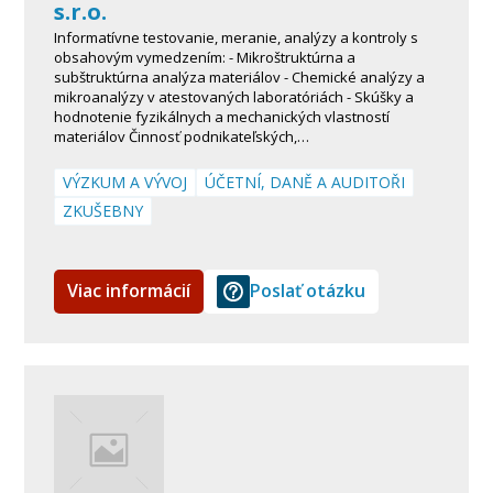
s.r.o.
Informatívne testovanie, meranie, analýzy a kontroly s
obsahovým vymedzením: - Mikroštruktúrna a
subštruktúrna analýza materiálov - Chemické analýzy a
mikroanalýzy v atestovaných laboratóriách - Skúšky a
hodnotenie fyzikálnych a mechanických vlastností
materiálov Činnosť podnikateľských,…
VÝZKUM A VÝVOJ
ÚČETNÍ, DANĚ A AUDITOŘI
ZKUŠEBNY
Viac informácií
Poslať otázku