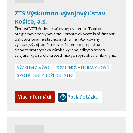
ZTS Výskumno-vývojový ústav
Košice, a.s.
Činnosť VTEI Vedenie účtovnej evidencie Tvorba
programového vybavenia Sprostredkovateľská činnosť
Uskutočňovanie stavieb a ich zmien Aplikovaný
výskum,vývoj,konštrukcia,inžiniersko-projekčná
činnosť,prototypová výroba,výroba,odbyt a servis
strojárs- kych a elektrotechnických výrobkov s hlavným…
VÝZKUM A VÝVOJ
POVRCHOVÉ ÚPRAVY KOVŮ
SPOTŘEBNÍ ZBOŽÍ OSTATNÍ
Viac informácií
Poslať otázku