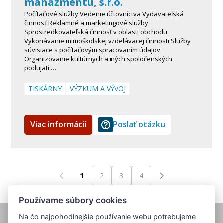
manažmentu, s.r.o.
Počítačové služby Vedenie účtovníctva Vydavateľská
činnosť Reklamné a marketingové služby
Sprostredkovateľská činnosť v oblasti obchodu
Vykonávanie mimoškolskej vzdelávacej činnosti Služby
súvisiace s počítačovým spracovaním údajov
Organizovanie kultúrnych a iných spoločenských
podujatí …
TISKÁRNY
VÝZKUM A VÝVOJ
Viac informácií
Poslať otázku
1
2
3
4
Používame súbory cookies
Na čo najpohodlnejšie používanie webu potrebujeme