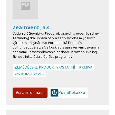
Zeainvent, a.s.
Vedenie účtovníctva Predaj okrasných a ovocných drevín
Technologická úprava osív a sadív Výroba mlynských
výrobkov - Mlynárstvo Poradenská činnosť v
poľnohospodárstve Veľkosklad s upravenými osivami a
sadivami Sprostredkovanie obchodu v rozsahu voľnej
živnosti Inštalácia a údržba programov…
ZEMĚDĚLSKÉ PRODUKTY OSTATNÍ
KRMIVA
VÝZKUM A VÝVOJ
Viac informácií
Poslať otázku