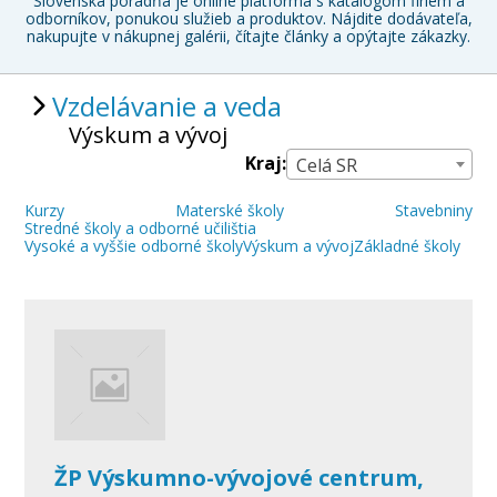
Slovenská poradňa je online platforma s katalógom firiem a
odborníkov, ponukou služieb a produktov. Nájdite dodávateľa,
nakupujte v nákupnej galérii, čítajte články a opýtajte zákazky.
Vzdelávanie a veda
Výskum a vývoj
Kraj:
Celá SR
Kurzy
Materské školy
Stavebniny
Stredné školy a odborné učilištia
Vysoké a vyššie odborné školy
Výskum a vývoj
Základné školy
ŽP Výskumno-vývojové centrum,