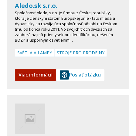
Aledo.sk s.r.o.
Spoločnosť Aledo, s.r.o. je firmou z Českej republiky,
ktorá je členským štátom Európskej únie - táto mladá a
dynamicky sa rozvíjajúca spoločnosť pôsobí na českom
trhu od konca roku 2011. Vo svojich troch divíziách sa
zaoberá najmä priemyselnou identifikáciou, riešením
BOZP a úsporným osvetlením…
SVĚTLA A LAMPY
STROJE PRO PRODEJNY
Viac informácií
Poslať otázku