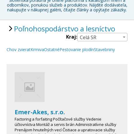
Slovenská poradňa je online platforma s katalógom firiem a
odborníkov, ponukou služieb a produktov. Nájdite dodávateľa,
nakupujte v nákupnej galérii, čítajte články a opýtajte zákazky.
Poľnohospodárstvo a lesníctvo
Kraj:
Celá SR
Chov zvierat
Krmiva
Ostatné
Pestovanie plodín
Stavebniny
Emer-Akes, s.r.o.
Factoring a forfaiting Počítačové služby Vedenie
účtovníctva Montáž a servis brán Administratívne služby
Prenájom hnuteľných vecí Čistiace a upratovacie služby