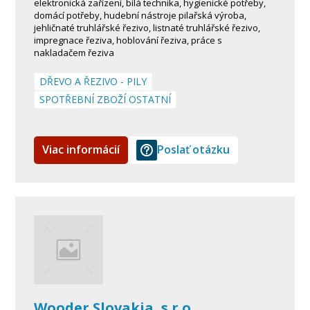
elektronická zařízení, bílá technika, hygienické potřeby,
domácí potřeby, hudební nástroje pilařská výroba,
jehličnaté truhlářské řezivo, listnaté truhlářské řezivo,
impregnace řeziva, hoblování řeziva, práce s
nakladačem řeziva
DŘEVO A ŘEZIVO - PILY
SPOTŘEBNÍ ZBOŽÍ OSTATNÍ
Viac informácií
Poslať otázku
Wooder Slovakia, s.r.o.