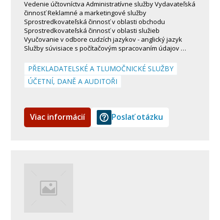
Vedenie účtovníctva Administratívne služby Vydavateľská
činnosť Reklamné a marketingové služby
Sprostredkovateľská činnosť v oblasti obchodu
Sprostredkovateľská činnosť v oblasti služieb
Vyučovanie v odbore cudzích jazykov - anglický jazyk
Služby súvisiace s počítačovým spracovaním údajov …
PŘEKLADATELSKÉ A TLUMOČNICKÉ SLUŽBY
ÚČETNÍ, DANĚ A AUDITOŘI
Viac informácií
Poslať otázku