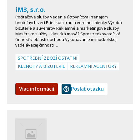
iM3, s.r.o.
Počítačové služby Vedenie účtovníctva Prenájom
hnuteľných vecí Prieskum trhu a verejnej mienky Výroba
bižutérie a suvenírov Reklamné a marketingové služby
Masérske služby - klasická masáž Sprostredkovateľská
činnosť v oblasti obchodu Vykonávanie mimoškolskej
vzdelávacej činnosti …
SPOTŘEBNÍ ZBOŽÍ OSTATNÍ
KLENOTY A BIŽUTERIE
REKLAMNÍ AGENTURY
Viac informácií
Poslať otázku