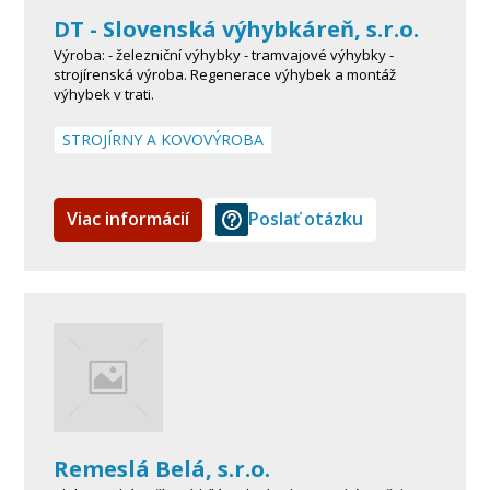
DT - Slovenská výhybkáreň, s.r.o.
Výroba: - železniční výhybky - tramvajové výhybky -
strojírenská výroba. Regenerace výhybek a montáž
výhybek v trati.
STROJÍRNY A KOVOVÝROBA
Viac informácií
Poslať otázku
Remeslá Belá, s.r.o.