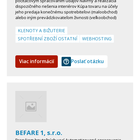
počítačovým spracovaním údajov Návrhy a realizácia
dispozičného riešenia interiérov Kúpa tovaru na účely
jeho predaja konečnému spotrebiteľovi (maloobchod)
alebo iným prevádzkovateľom živnosti (veľkoobchod)
KLENOTY A BIŽUTERIE
SPOTŘEBNÍ ZBOŽÍ OSTATNÍ
WEBHOSTING
Viac informácií
Poslať otázku
BEFARE 1, s.r.o.
Prenájom hnuteľných vecí Automatizované spracovanie