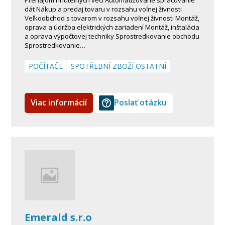
dát Nákup a predaj tovaru v rozsahu voľnej živnosti
Veľkoobchod s tovarom v rozsahu voľnej živnosti Montáž,
oprava a údržba elektrických zariadení Montáž, inštalácia
a oprava výpočtovej techniky Sprostredkovanie obchodu
Sprostredkovanie…
POČÍTAČE
SPOTŘEBNÍ ZBOŽÍ OSTATNÍ
Viac informácií
Poslať otázku
Emerald s.r.o