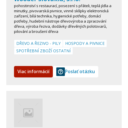
pohostinství s restaurací, posezení s přáteli, teplá jídla a
minutky, pivovarská pivnice, vinné sklípky elektronická
zařízení, bílá technika, hygienické potřeby, domácí
potřeby, hudební nástroje dřevovýroba a zpracování
dřeva, výroba řeziva, dodávky dřevěných polotovarů,
pilování a broušení dřeva
DŘEVO A ŘEZIVO - PILY
HOSPODY A PIVNICE
SPOTŘEBNÍ ZBOŽÍ OSTATNÍ
Viac informácií
Poslať otázku