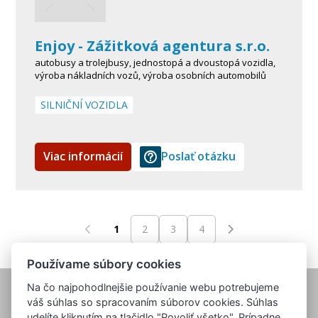
Enjoy - Zážitková agentura s.r.o.
autobusy a trolejbusy, jednostopá a dvoustopá vozidla,
výroba nákladních vozů, výroba osobních automobilů
SILNIČNÍ VOZIDLA
Viac informácií
Poslať otázku
1
2
3
4
Používame súbory cookies
Na čo najpohodlnejšie používanie webu potrebujeme
váš súhlas so spracovaním súborov cookies. Súhlas
udelíte kliknutím na tlačidlo "Povoliť všetko". Prípadne