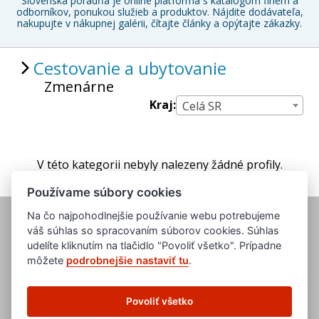
Slovenská poradňa je online platforma s katalógom firiem a
odborníkov, ponukou služieb a produktov. Nájdite dodávateľa,
nakupujte v nákupnej galérii, čítajte články a opýtajte zákazky.
Cestovanie a ubytovanie
Zmenárne
Kraj:
Celá SR
V této kategorii nebyly nalezeny žádné profily.
Používame súbory cookies
Na čo najpohodlnejšie používanie webu potrebujeme
váš súhlas so spracovaním súborov cookies. Súhlas
udelíte kliknutím na tlačidlo "Povoliť všetko". Prípadne
môžete
podrobnejšie nastaviť tu
.
www.evropska-databanka.cz
www.edb.cz
Povoliť všetko
www.edb.eu