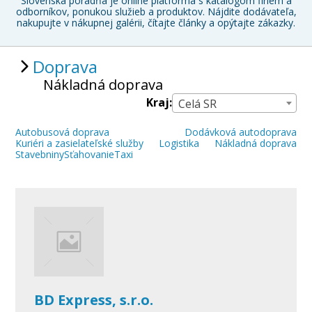
Slovenská poradňa je online platforma s katalógom firiem a
odborníkov, ponukou služieb a produktov. Nájdite dodávateľa,
nakupujte v nákupnej galérii, čítajte články a opýtajte zákazky.
Doprava
Nákladná doprava
Kraj:
Celá SR
Autobusová doprava
Dodávková autodoprava
Kuriéri a zasielateľské služby
Logistika
Nákladná doprava
Stavebniny
Sťahovanie
Taxi
BD Express, s.r.o.