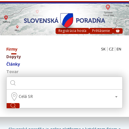
Registrácia hosťa
Prihlásenie
Firmy
SK
CZ
EN
Dopyty
Články
Tovar
Celá SR