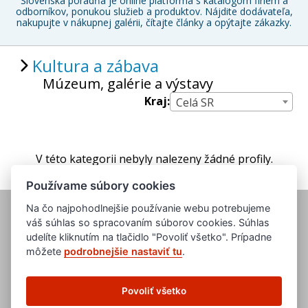
Slovenská poradňa je online platforma s katalógom firiem a
odborníkov, ponukou služieb a produktov. Nájdite dodávateľa,
nakupujte v nákupnej galérii, čítajte články a opýtajte zákazky.
Kultura a zábava
Múzeum, galérie a výstavy
Kraj:
Celá SR
V této kategorii nebyly nalezeny žádné profily.
Používame súbory cookies
Na čo najpohodlnejšie používanie webu potrebujeme
váš súhlas so spracovaním súborov cookies. Súhlas
udelíte kliknutím na tlačidlo "Povoliť všetko". Prípadne
môžete
podrobnejšie nastaviť tu
.
www.evropska-databanka.cz
www.edb.cz
Povoliť všetko
www.edb.eu