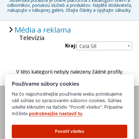
Slovenská poradňa je online platforma s katalógom firiem a
odborníkov, ponukou služieb a produktov. Nájdite dodávateľa,
nakupujte v nákupnej galérii, čítajte články a opýtajte zákazky.
Média a reklama
Televízia
Kraj:
Celá SR
V této kategorii nebyly nalezeny žádné profily.
Používame súbory cookies
Na čo najpohodlnejšie používanie webu potrebujeme
váš súhlas so spracovaním súborov cookies. Súhlas
udelíte kliknutím na tlačidlo "Povoliť všetko". Prípadne
môžete
podrobnejšie nastaviť tu
.
www.evropska-databanka.cz
www.edb.cz
Povoliť všetko
www.edb.eu