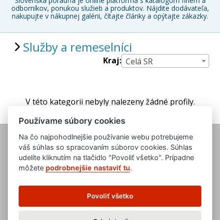
Slovenská poradňa je online platforma s katalógom firiem a
odborníkov, ponukou služieb a produktov. Nájdite dodávateľa,
nakupujte v nákupnej galérii, čítajte články a opýtajte zákazky.
Služby a remeselníci
Kraj:
Celá SR
V této kategorii nebyly nalezeny žádné profily.
Používame súbory cookies
Na čo najpohodlnejšie používanie webu potrebujeme
váš súhlas so spracovaním súborov cookies. Súhlas
udelíte kliknutím na tlačidlo "Povoliť všetko". Prípadne
môžete
podrobnejšie nastaviť tu
.
www.evropska-databanka.cz
www.edb.cz
Povoliť všetko
www.edb.eu
www.poptavka.net
www.nabidka.net