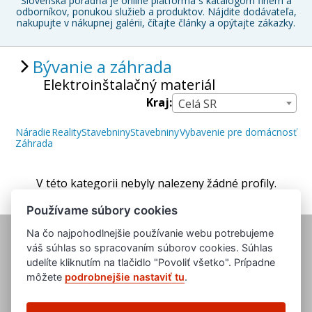
Slovenská poradňa je online platforma s katalógom firiem a
odborníkov, ponukou služieb a produktov. Nájdite dodávateľa,
nakupujte v nákupnej galérii, čítajte články a opýtajte zákazky.
Bývanie a záhrada
Elektroinštalačný materiál
Kraj:
Celá SR
Náradie
Reality
Stavebniny
Stavebniny
Vybavenie pre domácnosť
Záhrada
V této kategorii nebyly nalezeny žádné profily.
Používame súbory cookies
Na čo najpohodlnejšie používanie webu potrebujeme
váš súhlas so spracovaním súborov cookies. Súhlas
udelíte kliknutím na tlačidlo "Povoliť všetko". Prípadne
môžete
podrobnejšie nastaviť tu
.
www.evropska-databanka.cz
www.edb.cz