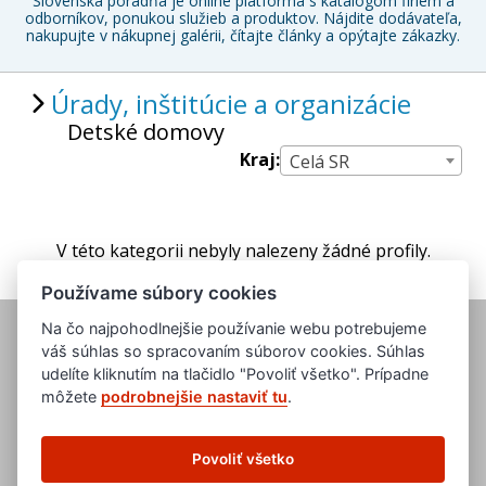
Slovenská poradňa je online platforma s katalógom firiem a
odborníkov, ponukou služieb a produktov. Nájdite dodávateľa,
nakupujte v nákupnej galérii, čítajte články a opýtajte zákazky.
Úrady, inštitúcie a organizácie
Detské domovy
Kraj:
Celá SR
V této kategorii nebyly nalezeny žádné profily.
Používame súbory cookies
Na čo najpohodlnejšie používanie webu potrebujeme
váš súhlas so spracovaním súborov cookies. Súhlas
udelíte kliknutím na tlačidlo "Povoliť všetko". Prípadne
môžete
podrobnejšie nastaviť tu
.
www.evropska-databanka.cz
www.edb.cz
Povoliť všetko
www.edb.eu