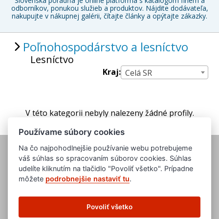
Slovenská poradňa je online platforma s katalógom firiem a
odborníkov, ponukou služieb a produktov. Nájdite dodávateľa,
nakupujte v nákupnej galérii, čítajte články a opýtajte zákazky.
Poľnohospodárstvo a lesníctvo
Lesníctvo
Kraj:
Celá SR
V této kategorii nebyly nalezeny žádné profily.
Používame súbory cookies
Na čo najpohodlnejšie používanie webu potrebujeme
váš súhlas so spracovaním súborov cookies. Súhlas
udelíte kliknutím na tlačidlo "Povoliť všetko". Prípadne
môžete
podrobnejšie nastaviť tu
.
www.evropska-databanka.cz
www.edb.cz
Povoliť všetko
www.edb.eu