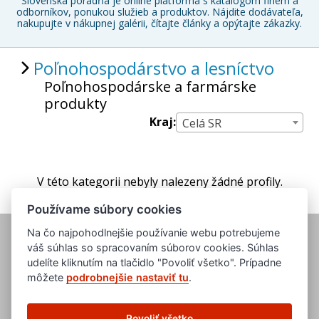
Slovenská poradňa je online platforma s katalógom firiem a
odborníkov, ponukou služieb a produktov. Nájdite dodávateľa,
nakupujte v nákupnej galérii, čítajte články a opýtajte zákazky.
Poľnohospodárstvo a lesníctvo
Poľnohospodárske a farmárske
produkty
Kraj:
Celá SR
V této kategorii nebyly nalezeny žádné profily.
Používame súbory cookies
Na čo najpohodlnejšie používanie webu potrebujeme
váš súhlas so spracovaním súborov cookies. Súhlas
udelíte kliknutím na tlačidlo "Povoliť všetko". Prípadne
môžete
podrobnejšie nastaviť tu
.
www.evropska-databanka.cz
www.edb.cz
Povoliť všetko