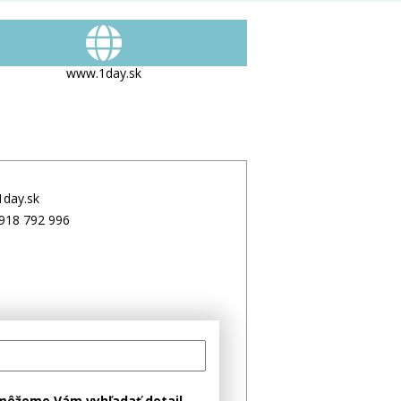
ým prevádzkovateľom živnosti
rejnej výzvy a bez verejnej ponuky
ískaných výlučne bez verejnej výzvy
www.1day.sk
day.sk
918 792 996
môžeme Vám vyhľadať detail