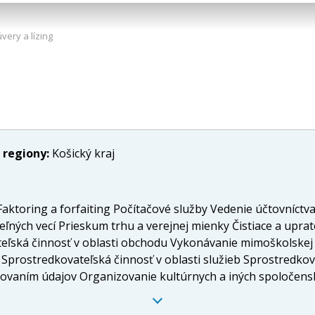
very a lízing
 regiony:
Košický kraj
aktoring a forfaiting Počítačové služby Vedenie účtovníctva
ľných vecí Prieskum trhu a verejnej mienky Čistiace a upra
eľská činnosť v oblasti obchodu Vykonávanie mimoškolskej 
Sprostredkovateľská činnosť v oblasti služieb Sprostredkova
covaním údajov Organizovanie kultúrnych a iných spoločens
 Prevádzkovanie kultúrnych, spoločenských a zábavných zar
cov Prenájom nehnuteľností spojený s poskytovaním iných 