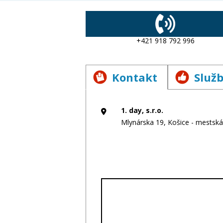
prenájmom Kúpa tovaru na účely jeh
(veľkoobchod) Poskytovanie úverov a
majetkových hodnôt Sprostredkovanie
+421 918 792 996
a bez verejnej ponuky majetkových 
Kontakt
Služ
1. day, s.r.o.
Mlynárska 19, Košice - mestská 