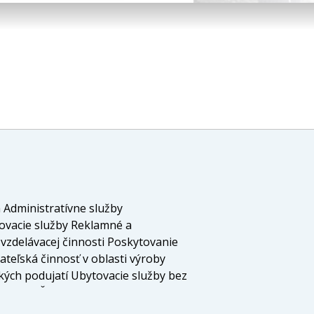
 Administratívne služby
tovacie služby Reklamné a
vzdelávacej činnosti Poskytovanie
teľská činnosť v oblasti výroby
kých podujatí Ubytovacie služby bez
iadení Činnosť podnikateľských,
než základných služieb spojených s