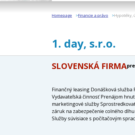
Homepage
Financie a právo
Hypotéky, ú
1. day, s.r.o.
SLOVENSKÁ FIRMA
pre
Finančný leasing Donášková služba F
Vydavateľská činnosť Prenájom hnute
marketingové služby Sprostredkovat
záruk na zabezpečenie colného dlhu 
Služby súvisiace s počítačovým spra
poskytovania pohostinských činností
organizačných a ekonomických porad