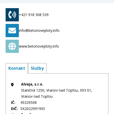
telekomunikace Ostatní poskytování úvěrů
+421 918 308 539
info@betonoveploty.info
www.betonoveploty.info
Kontakt
Služby
Alveja, s.r.o.
Staničná 1250, Vranov nad Topľou, 093 01,
Vranov nad Topľou
IČ:
45329508
DIČ:
SK2022991905