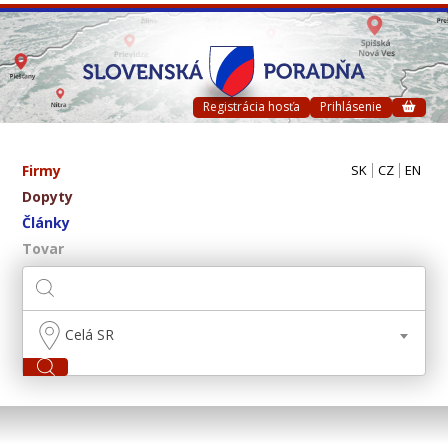
Registrácia hosťa
Prihlásenie
Firmy
SK
CZ
EN
Dopyty
Články
Tovar
Celá SR