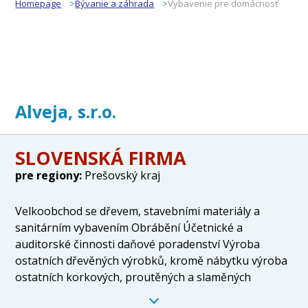
Homepage
Bývanie a záhrada
Vybavenie pre domácnosť
Alveja, s.r.o.
SLOVENSKÁ FIRMA
pre regiony:
Prešovský kraj
Velkoobchod se dřevem, stavebními materiály a
sanitárním vybavením Obrábění Účetnické a
auditorské činnosti daňové poradenství Výroba
ostatních dřevěných výrobků, kromě nábytku výroba
ostatních korkových, proutěných a slaměných
výrobků Výstavba inženýrských sítí pro elektřinu a