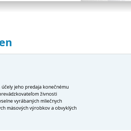
len
a účely jeho predaja konečnému
 prevádzkovateľom živnosti
yselne vyrábaných mliečnych
ných mäsových výrobkov a obvyklých