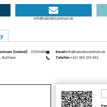
info@salonbiocentrum.sk
by
centrum Zvolen
IČ:
37341669
Email:
info@salonbiocentrum.sk
1, Rožňava
Telefón:
+421 905 255 002
Po