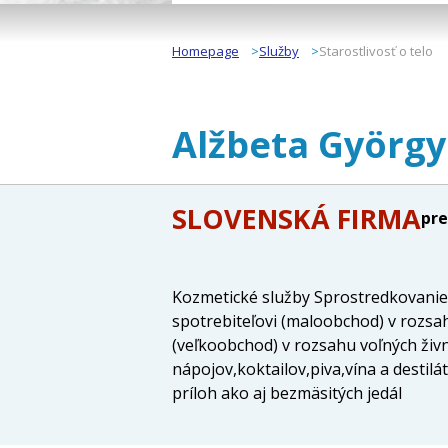
Homepage
Služby
Starostlivosť o telo
Alžbeta György
SLOVENSKÁ FIRMA
pre
Kozmetické služby Sprostredkovanie 
spotrebiteľovi (maloobchod) v rozsa
(veľkoobchod) v rozsahu voľných živ
nápojov,koktailov,piva,vína a desti
príloh ako aj bezmäsitých jedál