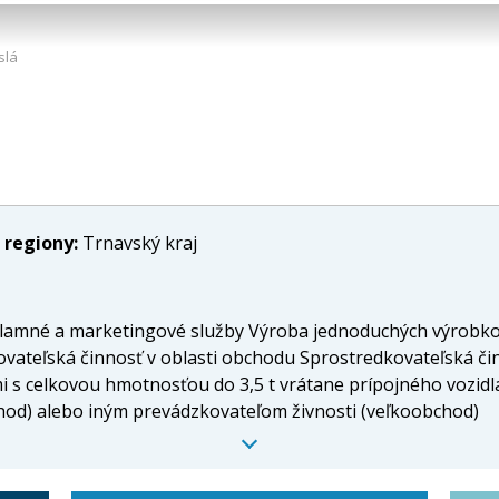
slá
 regiony:
Trnavský kraj
klamné a marketingové služby Výroba jednoduchých výrobk
teľská činnosť v oblasti obchodu Sprostredkovateľská činn
 s celkovou hmotnosťou do 3,5 t vrátane prípojného vozidl
od) alebo iným prevádzkovateľom živnosti (veľkoobchod)