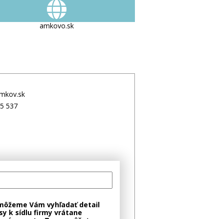
amkovo.sk
mkov.sk
5 537
môžeme Vám vyhľadať detail
sy k sídlu firmy vrátane