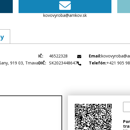
kovovyroba@amkov.sk
by
IČ:
46522328
Email:
kovovyroba@a
any, 919 03, Trnava
DIČ:
SK2023448647
Telefón:
+421 905 98
Po
tra