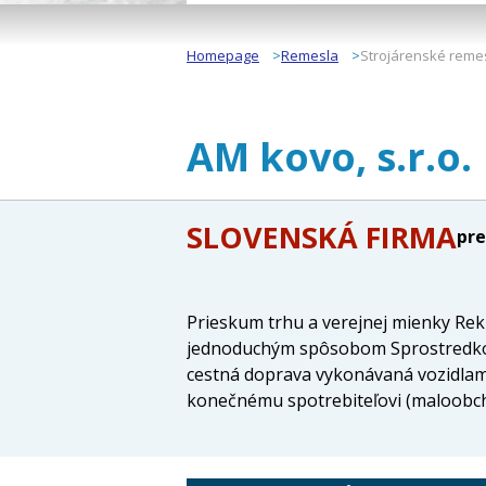
Homepage
Remesla
Strojárenské reme
AM kovo, s.r.o.
SLOVENSKÁ FIRMA
pre
Prieskum trhu a verejnej mienky Re
jednoduchým spôsobom Sprostredkova
cestná doprava vykonávaná vozidlami
konečnému spotrebiteľovi (maloobch