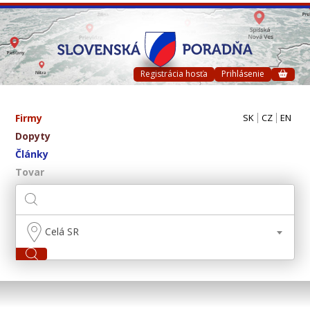
Registrácia hosťa
Prihlásenie
Firmy
SK
CZ
EN
Dopyty
Články
Tovar
Celá SR