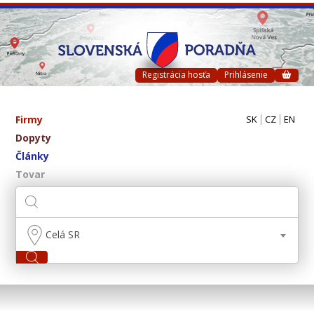
Registrácia hosťa
Prihlásenie
Firmy
SK
CZ
EN
Dopyty
Články
Tovar
Celá SR