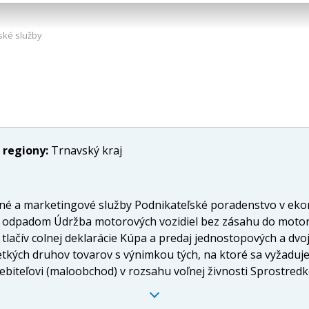
ľské služby
 regiony:
Trnavský kraj
mné a marketingové služby Podnikateľské poradenstvo v ekon
odpadom Údržba motorových vozidiel bez zásahu do motoric
e tlačív colnej deklarácie Kúpa a predaj jednostopových a dv
etkých druhov tovarov s výnimkou tých, na ktoré sa vyžaduj
biteľovi (maloobchod) v rozsahu voľnej živnosti Sprostredk
voľnej živnosti Prenájom nehnuteľností spojený s poskytova
a účely jeho predaja iným prevádzkovateľom živnosti (veľk