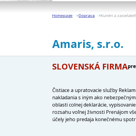
Homepage
Doprava
Kuriéri a zasielate
Amaris, s.r.o.
SLOVENSKÁ FIRMA
pre
Čistiace a upratovacie služby Rekla
nakladania s iným ako nebezpečným 
oblasti colnej deklarácie, vypisovani
rozsahu voľnej živnosti Prenájom vš
účely jeho predaja konečnému spotre
služieb dopravy a výroby v rozsahu 
spojených s prenájmom Kúpa tovaru n