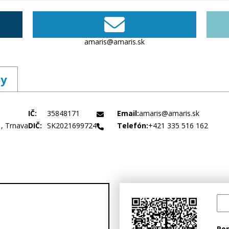
 cestnými nákladnými vozidlami, ktorých celková hmotnosť 
lateľstvo Masérske služby Kuriérske služby Prenájom hnuteľ
amaris@amaris.sk
by
IČ:
35848171
Email:
amaris@amaris.sk
1, Trnava
DIČ:
SK2021699724
Telefón:
+421 335 516 162
Po