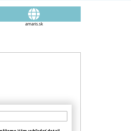
vrátane prípojného vozidla
ných vecí
amaris.sk
môžeme Vám vyhľadať detail