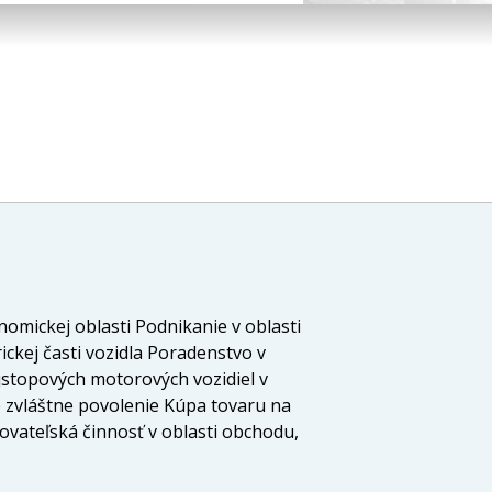
omickej oblasti Podnikanie v oblasti
kej časti vozidla Poradenstvo v
ojstopových motorových vozidiel v
e zvláštne povolenie Kúpa tovaru na
ovateľská činnosť v oblasti obchodu,
ním iných než základných služieb
oobchod) v rozsahu voľnej živnosti