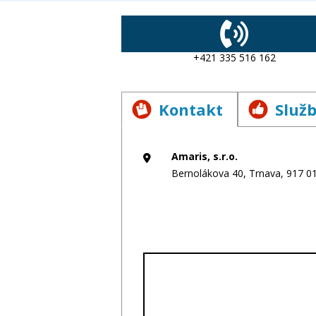
Nákladná cestná doprava vykonávaná
nepresahuje 3,5 t Skladovanie Zasie
+421 335 516 162
Kontakt
Služ
Amaris, s.r.o.
Bernolákova 40, Trnava, 917 0