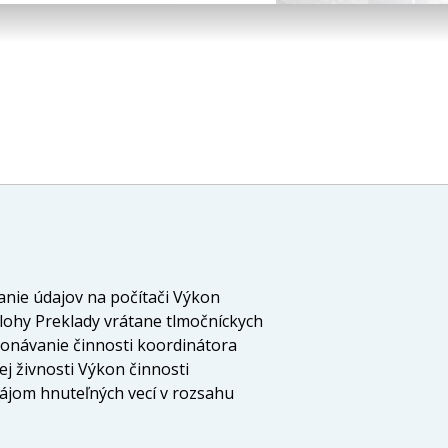
anie údajov na počítači Výkon
dlohy Preklady vrátane tlmočníckych
onávanie činnosti koordinátora
ej živnosti Výkon činnosti
ájom hnuteľných vecí v rozsahu
sť v rozsahu voľnej živnosti
sahu voľnej živnosti Inžinierska