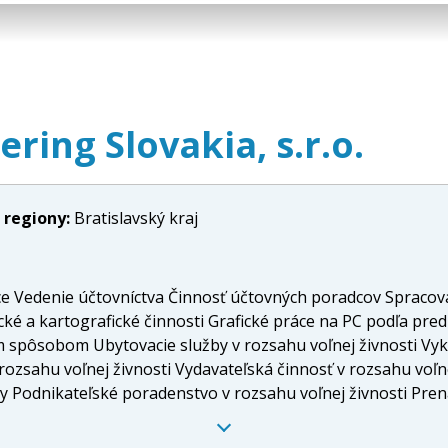
ing Slovakia, s.r.o.
 regiony:
Bratislavský kraj
ce Vedenie účtovníctva Činnosť účtovných poradcov Spracov
ké a kartografické činnosti Grafické práce na PC podľa pre
 spôsobom Ubytovacie služby v rozsahu voľnej živnosti Vyk
 rozsahu voľnej živnosti Vydavateľská činnosť v rozsahu voľn
 Podnikateľské poradenstvo v rozsahu voľnej živnosti Pren
bného dozoru - inžinierske stavby Sprostredkovateľská činno
bsluhujúceho personálu Reklamná a propagačná činnosť v roz