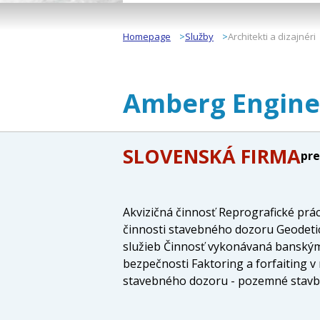
Homepage
Služby
Architekti a dizajnéri
Amberg Engineer
SLOVENSKÁ FIRMA
pre
Akvizičná činnosť Reprografické prá
činnosti stavebného dozoru Geodetic
služieb Činnosť vykonávaná banským
bezpečnosti Faktoring a forfaiting v
stavebného dozoru - pozemné stavby
voľnej živnosti Výkon činnosti stave
Prenájom strojov a prístrojov bez o