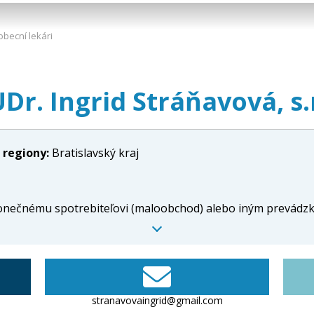
becní lekári
. Ingrid Stráňavová, s.r
 regiony:
Bratislavský kraj
konečnému spotrebiteľovi (maloobchod) alebo iným prevádzk
stranavovaingrid@gmail.com