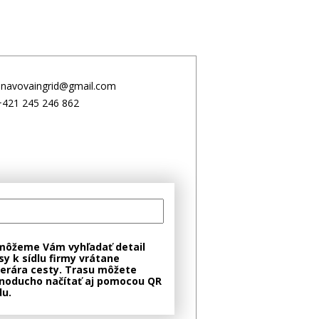
anavovaingrid@gmail.com
+421 245 246 862
môžeme Vám vyhľadať detail
sy k sídlu firmy vrátane
nerára cesty. Trasu môžete
noducho načítať aj pomocou QR
u.