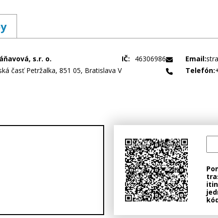
by
ňavová, s.r. o.
IČ:
46306986
Email:
str
ská časť Petržalka, 851 05, Bratislava V
Telefón:
Po
tra
iti
jed
kód