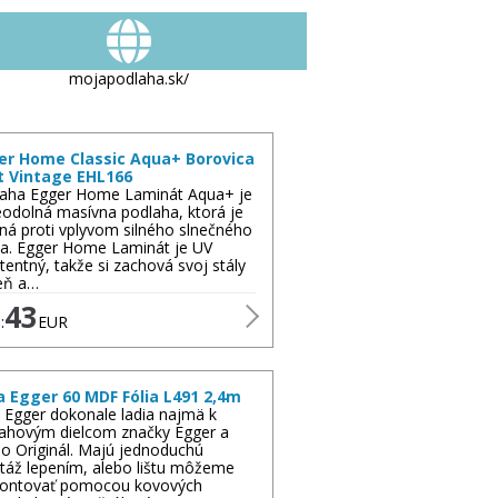
mojapodlaha.sk/
er Home Classic Aqua+ Borovica
t Vintage EHL166
aha Egger Home Laminát Aqua+ je
odolná masívna podlaha, ktorá je
ná proti vplyvom silného slnečného
la. Egger Home Laminát je UV
stentný, takže si zachová svoj stály
eň a…
43
:
EUR
a Egger 60 MDF Fólia L491 2,4m
y Egger dokonale ladia najmä k
ahovým dielcom značky Egger a
o Originál. Majú jednoduchú
áž lepením, alebo lištu môžeme
ontovať pomocou kovových