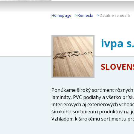
Homepage
Remesla
Ostatné remeslá
ivpa s.
SLOVEN
Ponúkame široký sortiment rôznyc
lamináty, PVC podlahy a všetko prí
interiérových aj exteriérových vcho
širokého sortimentu produktov na j
Vzhľadom k širokému sortimentu pro
pre všetkých, ktorí hľadajú kvalitné 