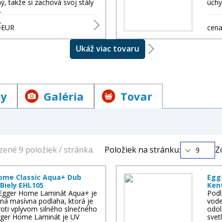
ný, takže si zachová svoj stály
úchy
…
8
EUR
cena
Ukáž viac tovaru
by
Galéria
Tovar
ené 9 položiek / stránka.
Položiek na stránku:
Z
9
ome Classic Aqua+ Dub
Egg
Biely EHL105
Ken
Egger Home Laminát Aqua+ je
Podl
ná masívna podlaha, ktorá je
vode
oti vplyvom silného slnečného
odol
Egger Home Laminát je UV
svet