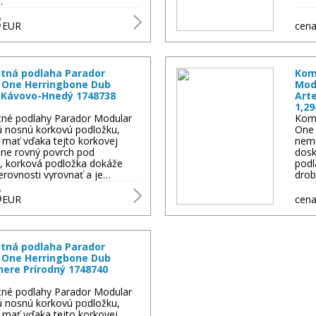
…
3
EUR
cena
tná podlaha Parador
Kom
 One Herringbone Dub
Mod
 Kávovo-Hnedý 1748738
Art
1,2
né podlahy Parador Modular
Komp
 nosnú korkovú podložku,
One 
 mať vďaka tejto korkovej
nemu
lne rovný povrch pod
dosk
, korková podložka dokáže
podl
erovnosti vyrovnať a je…
drob
5
EUR
cena
tná podlaha Parador
 One Herringbone Dub
ere Prírodný 1748740
né podlahy Parador Modular
 nosnú korkovú podložku,
 mať vďaka tejto korkovej