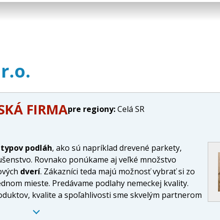
r.o.
SKÁ FIRMA
pre regiony:
Celá SR
h
typov podláh
, ako sú napríklad drevené parkety,
slušenstvo. Rovnako ponúkame aj veľké množstvo
dových
dverí
. Zákazníci teda majú možnosť vybrať si zo
ednom mieste. Predávame podlahy nemeckej kvality.
duktov, kvalite a spoľahlivosti sme skvelým partnerom
podlahy a dvere za výhodné ceny.