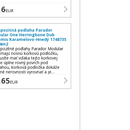
6
:
EUR
pozitná podlaha Parador
ular One Herringbone Dub
emis Karamelovo-Hnedý 1748735
94m2
ozitné podlahy Parador Modular
majú nosnú korkovú podložku,
síte mať vďaka tejto korkovej
e úplne rovný povrch pod
ahou, korková podložka dokáže
né nerovnosti vyrovnať a je…
65
:
EUR