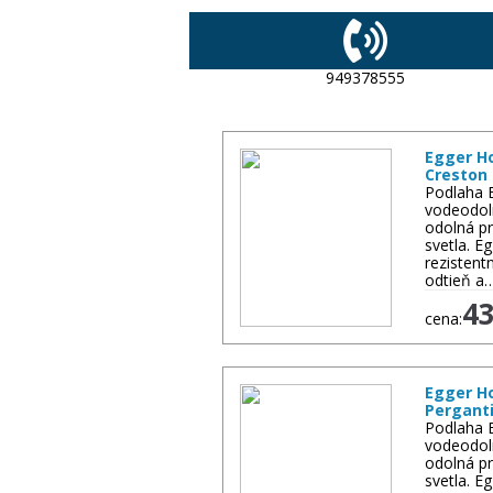
949378555
Egger H
Creston 
Podlaha 
vodeodol
odolná pr
svetla. 
rezistent
odtieň a
4
cena:
Egger H
Pergant
Podlaha 
vodeodol
odolná pr
svetla. 