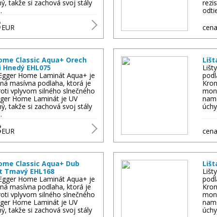
ný, takže si zachová svoj stály
rezi
…
odti
3
EUR
cena
ome Classic Aqua+ Orech
Lišt
i Hnedý EHL075
Lišt
Egger Home Laminát Aqua+ je
podl
ná masívna podlaha, ktorá je
Kron
oti vplyvom silného slnečného
mont
Egger Home Laminát je UV
nam
ný, takže si zachová svoj stály
úchy
…
8
EUR
cena
ome Classic Aqua+ Dub
Lišt
 Tmavý EHL168
Lišt
Egger Home Laminát Aqua+ je
podl
ná masívna podlaha, ktorá je
Kron
oti vplyvom silného slnečného
mont
Egger Home Laminát je UV
nam
ný, takže si zachová svoj stály
úchy