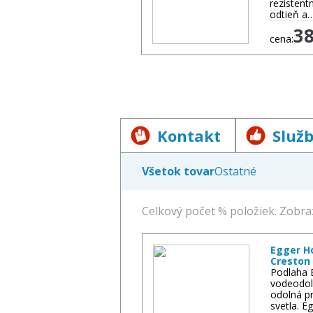
rezistent
odtieň a
3
cena:
Kontakt
Služ
Všetok tovar
Ostatné
Rôzne
Celkový počet % položiek. Zobraz
Egger H
Creston 
Podlaha 
vodeodol
odolná pr
svetla. 