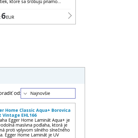
tiek, ktoré sa šróbujú priamo…
6
:
EUR
oradiť od:
Najnovšie
er Home Classic Aqua+ Borovica
t Vintage EHL166
aha Egger Home Laminát Aqua+ je
odolná masívna podlaha, ktorá je
ná proti vplyvom silného slnečného
la. Egger Home Laminát je UV