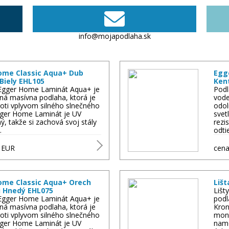
info@mojapodlaha.sk
ome Classic Aqua+ Dub
Egg
Biely EHL105
Ken
Egger Home Laminát Aqua+ je
Podl
ná masívna podlaha, ktorá je
vode
oti vplyvom silného slnečného
odol
Egger Home Laminát je UV
svet
ný, takže si zachová svoj stály
rezi
…
odti
3
EUR
cena
ome Classic Aqua+ Orech
Lišt
i Hnedý EHL075
Lišt
Egger Home Laminát Aqua+ je
podl
ná masívna podlaha, ktorá je
Kron
oti vplyvom silného slnečného
mont
Egger Home Laminát je UV
nam