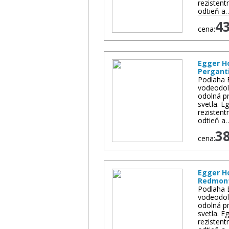
rezistent
odtieň a
4
cena:
Egger H
Pergant
Podlaha 
vodeodol
odolná pr
svetla. 
rezistent
odtieň a
3
cena:
Egger H
Redmont
Podlaha 
vodeodol
odolná pr
svetla. 
rezistent