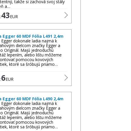
stentný, takže si zachová svoj stály
eň a…
43
:
EUR
a Egger 60 MDF Fólia L491 2,4m
y Egger dokonale ladia najmä k
ahovým dielcom značky Egger a
o Originál. Majú jednoduchú
áž lepením, alebo lištu môžeme
ontovať pomocou kovových
tiek, ktoré sa šróbujú priamo…
6
:
EUR
a Egger 60 MDF Fólia L490 2,4m
y Egger dokonale ladia najmä k
ahovým dielcom značky Egger a
o Originál. Majú jednoduchú
áž lepením, alebo lištu môžeme
ontovať pomocou kovových
tiek, ktoré sa šróbujú priamo…