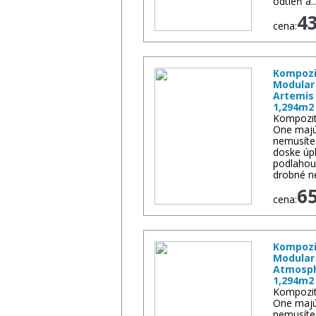
odtieň a
4
cena:
Kompozi
Modular
Artemis
1,294m2
Kompozit
One majú
nemusíte
doske úp
podlahou
drobné n
6
cena:
Kompozi
Modular
Atmosph
1,294m2
Kompozit
One majú
nemusíte