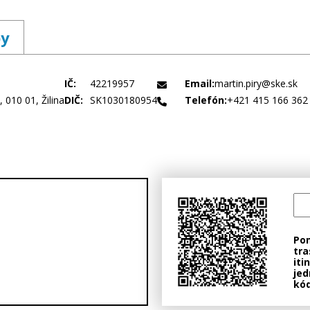
by
IČ:
42219957
Email:
martin.piry@ske.sk
 010 01, Žilina
DIČ:
SK1030180954
Telefón:
+421 415 166 362
Po
tra
iti
jed
kód