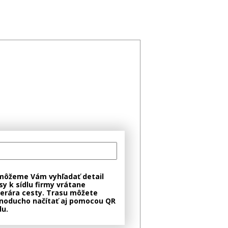
môžeme Vám vyhľadať detail
sy k sídlu firmy vrátane
nerára cesty. Trasu môžete
noducho načítať aj pomocou QR
u.