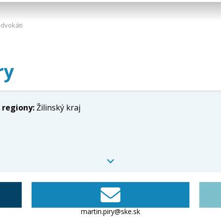
advokáti
ry
 regiony:
Žilinský kraj
martin.piry@ske.sk