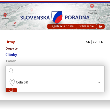
Registrácia hosťa
Prihlásenie
Firmy
SK
CZ
EN
Dopyty
Články
Tovar
Celá SR