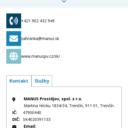
francouzské hole, vozíčky pro handicapované,
zvedací zařízení pro pacienty kladkostroje, mostové
jeřáby, hydraulické zvedáky, technika pro sklady,
+421 902 432 949
elektrické a ruční kladkostroje, zednické kladky
zahranka@manus.sk
www.manuspv.cz/sk/
Kontakt
Služby
MANUS Prostějov, spol. s r.o.
Martina Hricku 1834/34, Trenčín, 911 01, Trenčín
IČ:
47900440
DIČ:
SK4020391133
Email: