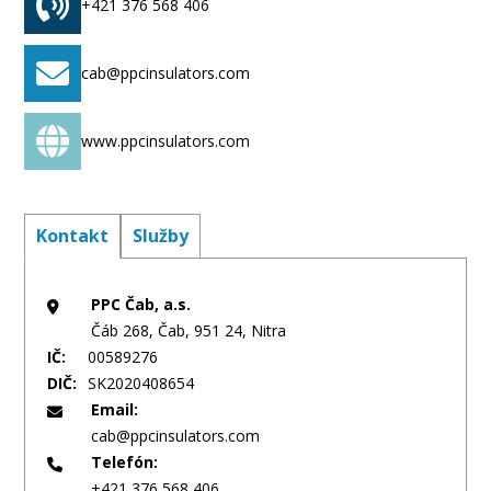
+421 376 568 406
cab@ppcinsulators.com
www.ppcinsulators.com
Kontakt
Služby
PPC Čab, a.s.
Čáb 268, Čab, 951 24, Nitra
IČ:
00589276
DIČ:
SK2020408654
Email:
cab@ppcinsulators.com
Telefón:
+421 376 568 406