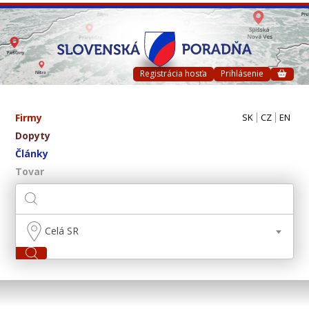
Registrácia hosťa
Prihlásenie
Firmy
SK
CZ
EN
Dopyty
Články
Tovar
Celá SR