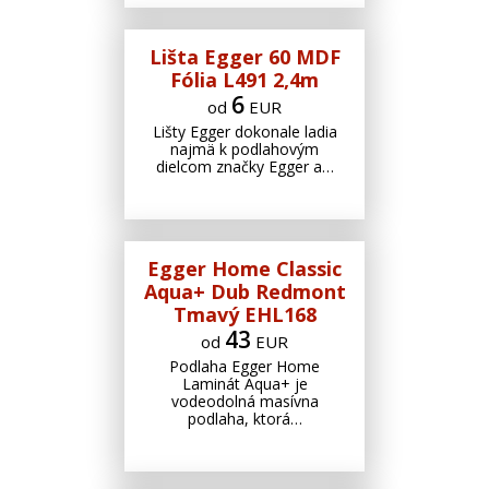
Lišta Egger 60 MDF
Fólia L491 2,4m
6
od
EUR
Lišty Egger dokonale ladia
najmä k podlahovým
dielcom značky Egger a…
Egger Home Classic
Aqua+ Dub Redmont
Tmavý EHL168
43
od
EUR
Podlaha Egger Home
Laminát Aqua+ je
vodeodolná masívna
podlaha, ktorá…