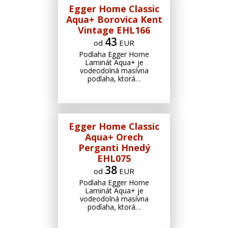
Egger Home Classic
Aqua+ Borovica Kent
Vintage EHL166
43
od
EUR
Podlaha Egger Home
Laminát Aqua+ je
vodeodolná masívna
podlaha, ktorá…
Egger Home Classic
Aqua+ Orech
Perganti Hnedý
EHL075
38
od
EUR
Podlaha Egger Home
Laminát Aqua+ je
vodeodolná masívna
podlaha, ktorá…