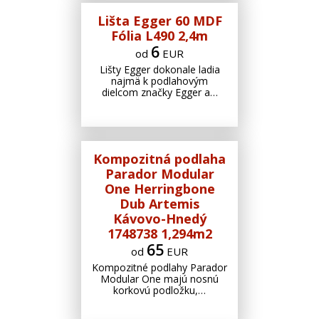
Lišta Egger 60 MDF
Fólia L490 2,4m
6
od
EUR
Lišty Egger dokonale ladia
najmä k podlahovým
dielcom značky Egger a…
Kompozitná podlaha
Parador Modular
One Herringbone
Dub Artemis
Kávovo-Hnedý
1748738 1,294m2
65
od
EUR
Kompozitné podlahy Parador
Modular One majú nosnú
korkovú podložku,…