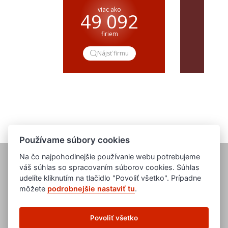
pre
viac ako
49 092
dop
firiem
Nájsť firmu
Do
Používame súbory cookies
Na čo najpohodlnejšie používanie webu potrebujeme
váš súhlas so spracovaním súborov cookies. Súhlas
udelíte kliknutím na tlačidlo "Povoliť všetko". Prípadne
môžete
podrobnejšie nastaviť tu
.
www.evropska-databanka.cz
www.edb.cz
Povoliť všetko
www.edb.eu