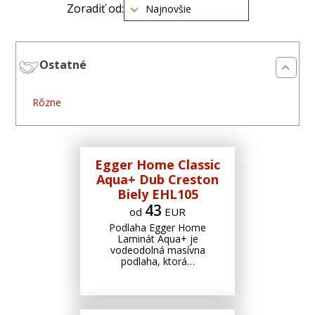
Zoradiť od:
Najnovšie
Ostatné
Rôzne
Rôzne
Egger Home Classic
Aqua+ Dub Creston
Biely EHL105
43
od
EUR
Podlaha Egger Home
Laminát Aqua+ je
vodeodolná masívna
podlaha, ktorá…