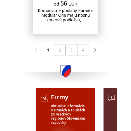
56
od
EUR
Kompozitné podlahy Parador
Modular One majú nosnú
korkovú podložku,…
1
2
3
4
Firmy
Dop
Aktuálne informácie
Dopyty 
o firmách a službách
celého 
zo všetkých
verejné
regiónov Slovenskej
SR a ČR
republiky