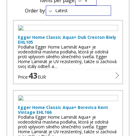
Items per page:
9
Order by:
Latest
Egger Home Classic Aqua+ Dub Creston Biely
EHL105
Podlaha Egger Home Laminát Aqua+ je
vodeodolná masívna podlaha, ktorá je odolná
proti vplyvom silného slnečného svetla. Egger
Home Laminát je UV rezistentný, takže si zachová
svoj stály odtieň a…
43
Price:
EUR
Egger Home Classic Aqua+ Borovica Kent
Vintage EHL166
Podlaha Egger Home Laminát Aqua+ je
vodeodolná masívna podlaha, ktorá je odolná
proti vplyvom silného slnečného svetla. Egger
Home Laminát je UV rezistentný, takže si zachová