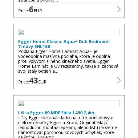
6
Price:
EUR
Egger Home Classic Aqua+ Dub Redmont
Tmavý EHL168
Podlaha Egger Home Laminát Aqua+ je
vodeodolná masívna podlaha, ktorá je odolná
proti vplyvom silného slnečného svetla. Egger
Home Laminát je UV rezistentný, takže si zachová
svoj stály odtieň a…
43
Price:
EUR
Lišta Egger 60 MDF Fólia L490 2,4m
Lišty Egger dokonale ladia najmä k podlahovým
dielcom značky Egger a Krono Originál. Majú
jednoduchú montáž lepením, alebo lištu môžeme
namontovať pomocou kovových úchytiek, ktoré
sa šróbujú priamo…