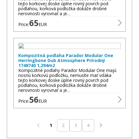
tejto korkovej doske úplne rovný povrch pod
podlahou, korková podložka dokáže drobné
nerovnosti vyrovnať a je…
65
Price:
EUR
Kompozitná podlaha Parador Modular One
Herringbone Dub Atmosphere Prírodný
1748740 1,294m2
Kompozitné podlahy Parador Modular One majú
nosnú korkovú podložku, nemusíte mať vďaka
tejto korkovej doske úplne rovný povrch pod
podlahou, korková podložka dokáže drobné
nerovnosti vyrovnať a je…
56
Price:
EUR
1
2
3
4