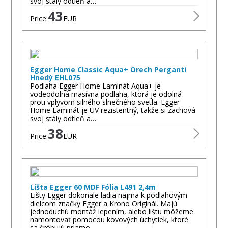
svoj stály odtieň a…
43
Price:
EUR
Egger Home Classic Aqua+ Orech Perganti
Hnedý EHL075
Podlaha Egger Home Laminát Aqua+ je
vodeodolná masívna podlaha, ktorá je odolná
proti vplyvom silného slnečného svetla. Egger
Home Laminát je UV rezistentný, takže si zachová
svoj stály odtieň a…
38
Price:
EUR
Lišta Egger 60 MDF Fólia L491 2,4m
Lišty Egger dokonale ladia najmä k podlahovým
dielcom značky Egger a Krono Originál. Majú
jednoduchú montáž lepením, alebo lištu môžeme
namontovať pomocou kovových úchytiek, ktoré
sa šróbujú priamo…