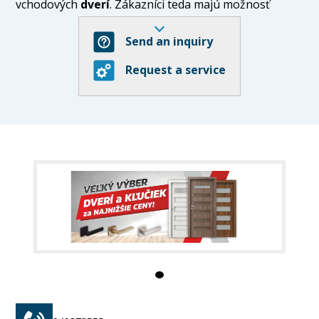
vchodových
dverí
. Zákazníci teda majú možnosť
vybrať si zo širokého sortimentu produktov na
jednom mieste. Predávame podlahy nemeckej kvality.
Send an inquiry
Vzhľadom k širokému sortimentu produktov, kvalite a
Request a service
spoľahlivosti sme skvelým partnerom pre všetkých,
ktorí hľadajú kvalitné podlahy a dvere za výhodné
ceny.