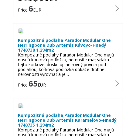
6
Price:
EUR
Kompozitná podlaha Parador Modular One
Herringbone Dub Artemis Kávovo-Hnedý
1748738 1,294m2
Kompozitné podlahy Parador Modular One majú
nosnú korkovú podložku, nemusíte mať vďaka
tejto korkovej doske úplne rovný povrch pod
podlahou, korková podložka dokáže drobné
nerovnosti vyrovnať a je…
65
Price:
EUR
Kompozitná podlaha Parador Modular One
Herringbone Dub Artemis Karamelovo-Hnedý
1748735 1,294m2
Kompozitné podlahy Parador Modular One majú
nosnú korkovú podložku, nemusíte mať vďaka