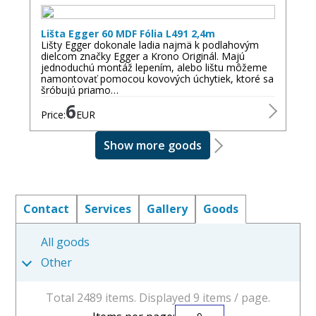
Lišta Egger 60 MDF Fólia L491 2,4m
Lišty Egger dokonale ladia najmä k podlahovým
dielcom značky Egger a Krono Originál. Majú
jednoduchú montáž lepením, alebo lištu môžeme
namontovať pomocou kovových úchytiek, ktoré sa
šróbujú priamo…
6
Price:
EUR
Show more goods
Contact
Services
Gallery
Goods
All goods
Other
Total 2489 items. Displayed 9 items / page.