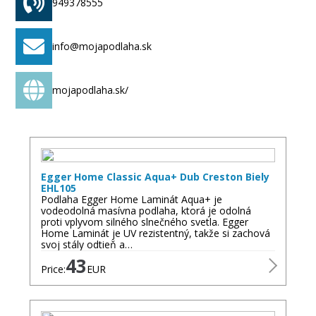
949378555
info@mojapodlaha.sk
mojapodlaha.sk/
Egger Home Classic Aqua+ Dub Creston Biely
EHL105
Podlaha Egger Home Laminát Aqua+ je
vodeodolná masívna podlaha, ktorá je odolná
proti vplyvom silného slnečného svetla. Egger
Home Laminát je UV rezistentný, takže si zachová
svoj stály odtieň a…
43
Price:
EUR