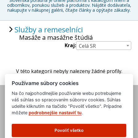
Slovenská poradňa je online platforma s katalógom firiem a
odborníkov, ponukou služieb a produktov. Nájdite dodávateľa,
nakupujte v nákupnej galérii, čítajte články a opýtajte zákazky.
Služby a remeselníci
Masáže a masážne štúdiá
Kraj:
Celá SR
V této kategorii nebyly nalezeny žádné profily.
Používame súbory cookies
Na čo najpohodlnejšie používanie webu potrebujeme
váš súhlas so spracovaním súborov cookies. Súhlas
udelíte kliknutím na tlačidlo "Povoliť všetko". Prípadne
môžete
podrobnejšie nastaviť tu
.
www.evropska-databanka.cz
www.edb.cz
Povoliť všetko
www.edb.eu