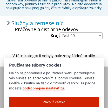
Slovenská poradňa je online platforma s katalógom firiem a
odborníkov, ponukou služieb a produktov. Nájdite dodávateľa,
nakupujte v nákupnej galérii, čítajte články a opýtajte zákazky.
Služby a remeselníci
Práčovne a čistiarne odevov
Kraj:
Celá SR
V této kategorii nebyly nalezeny žádné profily.
Používame súbory cookies
Na čo najpohodlnejšie používanie webu potrebujeme
váš súhlas so spracovaním súborov cookies. Súhlas
udelíte kliknutím na tlačidlo "Povoliť všetko". Prípadne
môžete
podrobnejšie nastaviť tu
.
www.evropska-databanka.cz
www.edb.cz
Povoliť všetko
www.edb.eu