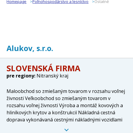
Homepage
Poľnohospodárstvo a lesníctvo
Ostatné
Alukov, s.r.o.
SLOVENSKÁ FIRMA
pre regiony:
Nitranský kraj
Maloobchod so zmiešaným tovarom v rozsahu voľnej
živnosti Veľkoobchod so zmiešaným tovarom v
rozsahu voľnej živnosti Výroba a montáž kovových a
hliníkových krytov a konštrukcií Nákladná cestná
doprava vykonávaná cestnými nákladnými vozidlami
do celkovej hmotnosti 3,5 t vrátane prípojného