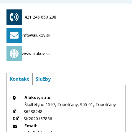
vozidla
+421 245 650 288
info@alukov.sk
www.alukov.sk
Kontakt
Služby
Alukov, s.r.o.
Škultétyho 1597, Topoľčany, 955 01, Topoľčany
IČ:
36538248
DIČ:
SK2020137856
Email: