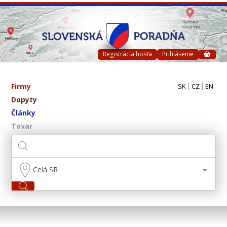
Registrácia hosťa
Prihlásenie
Firmy
SK
CZ
EN
Dopyty
Články
Tovar
Celá SR