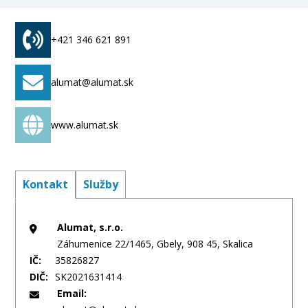
Dokončovacie stavebné práce pri realizácii exteriérov
a interiérov Kúpa tovaru za účelom jeho predaja
konečnému spotrebiteľovi (maloobchod) v rozsahu
+421 346 621 891
voľnej živnosti Kúpa tovaru za účelom jeho predaja
iným prevádzkovateľom živnosti (veľkoobchod) v
alumat@alumat.sk
rozsahu voľnej živnosti
www.alumat.sk
Kontakt
Služby
Alumat, s.r.o.
Záhumenice 22/1465, Gbely, 908 45, Skalica
IČ:
35826827
DIČ:
SK2021631414
Email: