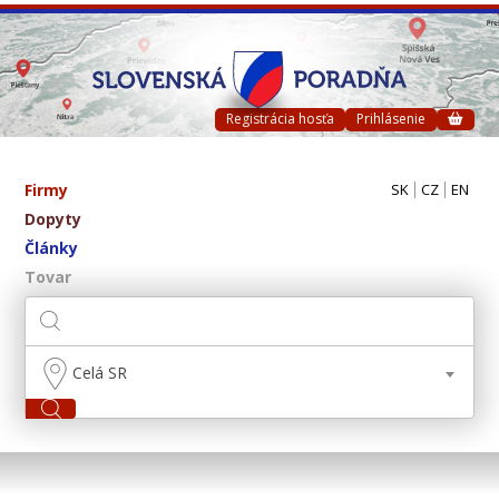
Registrácia hosťa
Prihlásenie
Firmy
SK
CZ
EN
Dopyty
Články
Tovar
Celá SR