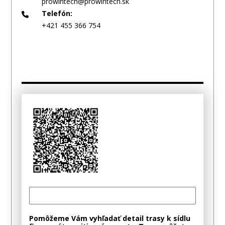
prowintech@prowintech.sk
Telefón:
+421 455 366 754
Pomôžeme Vám vyhľadať detail trasy k sídlu