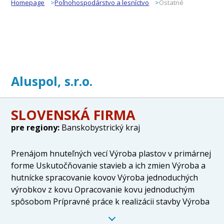
Homepage
Poľnohospodárstvo a lesníctvo
Ostatné
Aluspol, s.r.o.
SLOVENSKÁ FIRMA
pre regiony:
Banskobystrický kraj
Prenájom hnuteľných vecí Výroba plastov v primárnej
forme Uskutočňovanie stavieb a ich zmien Výroba a
hutnícke spracovanie kovov Výroba jednoduchých
výrobkov z kovu Opracovanie kovu jednoduchým
spôsobom Prípravné práce k realizácii stavby Výroba
skla, výrobkov zo skla a ich úprava Výroba výrobkov z