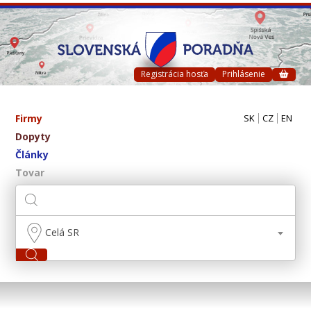
Registrácia hosťa
Prihlásenie
Firmy
SK
CZ
EN
Dopyty
Články
Tovar
Celá SR