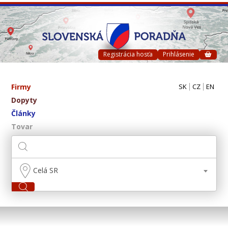
Registrácia hosťa
Prihlásenie
Firmy
SK
CZ
EN
Dopyty
Články
Tovar
Celá SR