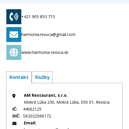
(veľkoobchod) v rozsahu voľných živností Ubytovacie
služby v ubytovacích zariadeniach s prevádzkovaním
pohostinských činností v týchto zariadeniach a v
+421 905 853 715
chatovej osade triedy 3, v kempingoch triedy 3 a 4
harmonia.revuca@gmail.com
www.harmonia-revuca.sk
Kontakt
Služby
AM Restaurant, s.r.o.
Mokrá Lúka 230, Mokrá Lúka, 050 01, Revúca
IČ:
44062125
DIČ:
SK2022566172
Email: