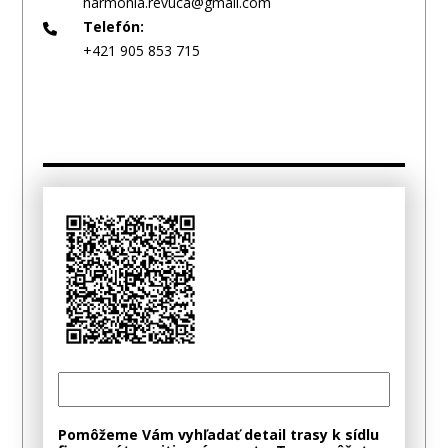
harmonia.revuca@gmail.com
Telefón:
+421 905 853 715
Pomôžeme Vám vyhľadať detail trasy k sídlu