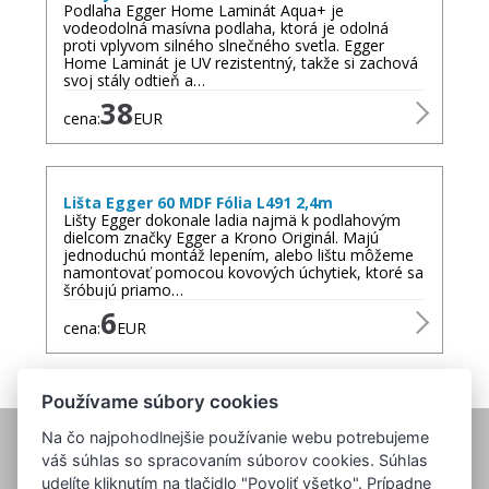
Podlaha Egger Home Laminát Aqua+ je
vodeodolná masívna podlaha, ktorá je odolná
proti vplyvom silného slnečného svetla. Egger
Home Laminát je UV rezistentný, takže si zachová
svoj stály odtieň a…
38
cena:
EUR
Lišta Egger 60 MDF Fólia L491 2,4m
Lišty Egger dokonale ladia najmä k podlahovým
dielcom značky Egger a Krono Originál. Majú
jednoduchú montáž lepením, alebo lištu môžeme
namontovať pomocou kovových úchytiek, ktoré sa
šróbujú priamo…
6
cena:
EUR
Používame súbory cookies
Na čo najpohodlnejšie používanie webu potrebujeme
váš súhlas so spracovaním súborov cookies. Súhlas
udelíte kliknutím na tlačidlo "Povoliť všetko". Prípadne