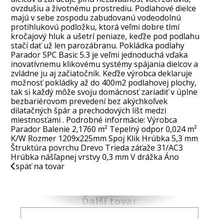
ovzdušiu a životnému prostrediu. Podlahové dielce
majú v sebe zospodu zabudovanú vodeodolnú
protihlukovú podložku, ktorá veľmi dobre tlmí
kročajový hluk a ušetrí peniaze, keďže pod podlahu
stačí dať už len parozábranu. Pokládka podlahy
Parador SPC Basic 5.3 je veľmi jednoduchá vďaka
inovatívnemu klikovému systémy spájania dielcov a
zvládne ju aj začiatočník. Keďže výrobca deklaruje
možnosť pokládky až do 400m2 podlahovej plochy,
tak si každý môže svoju domácnosť zariadiť v úplne
bezbariérovom prevedení bez akýchkoľvek
dilatačných špár a prechodových líšt medzi
miestnosťami . Podrobné informácie: Výrobca
Parador Balenie 2,1760 m² Tepelný odpor 0,024 m²
K/W Rozmer 1209x225mm Spoj Klik Hrúbka 5,3 mm
Štruktúra povrchu Drevo Trieda záťaže 31/AC3
Hrúbka nášľapnej vrstvy 0,3 mm V drážka Áno
späť na tovar
Ďalší tovar