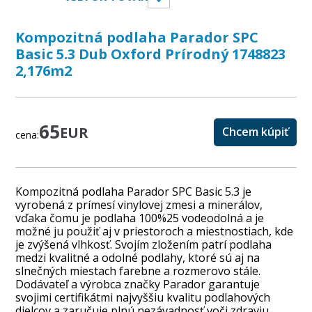
Kompozitná podlaha Parador SPC
Basic 5.3 Dub Oxford Prírodný 1748823
2,176m2
65
EUR
Chcem kúpiť
cena:
Kompozitná podlaha Parador SPC Basic 5.3 je
vyrobená z prímesí vinylovej zmesi a minerálov,
vďaka čomu je podlaha 100%25 vodeodolná a je
možné ju použiť aj v priestoroch a miestnostiach, kde
je zvýšená vlhkosť. Svojím zložením patrí podlaha
medzi kvalitné a odolné podlahy, ktoré sú aj na
slnečných miestach farebne a rozmerovo stále.
Dodávateľ a výrobca značky Parador garantuje
svojimi certifikátmi najvyššiu kvalitu podlahových
dielcov a zaručuje plnú nezávadnosť voči zdraviu,