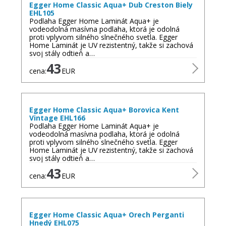
Egger Home Classic Aqua+ Dub Creston Biely
EHL105
Podlaha Egger Home Laminát Aqua+ je
vodeodolná masívna podlaha, ktorá je odolná
proti vplyvom silného slnečného svetla. Egger
Home Laminát je UV rezistentný, takže si zachová
svoj stály odtieň a…
43
cena:
EUR
Egger Home Classic Aqua+ Borovica Kent
Vintage EHL166
Podlaha Egger Home Laminát Aqua+ je
vodeodolná masívna podlaha, ktorá je odolná
proti vplyvom silného slnečného svetla. Egger
Home Laminát je UV rezistentný, takže si zachová
svoj stály odtieň a…
43
cena:
EUR
Egger Home Classic Aqua+ Orech Perganti
Hnedý EHL075