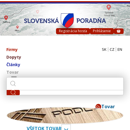
Registrácia hosťa
Prihlásenie
Firmy
SK
CZ
EN
Dopyty
Články
Tovar
Tovar
ivpa s.r.o.
VŠETOK TOVAR