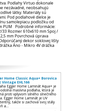
a. Podlahy Virtuo dokonale
tne nezávadné, neobsahujú
odlivé látky. Materiály sú
i. Pod podlahové dielce je
álnu samolepiacu podložku od
2mm PUM Podrobné informácie:
42/33 Rozmer 610x610 mm Spoj /
 2,5 mm Povrchová úprava
porúčaný dekor soklovej lišty
drážka Áno - Mikro 4V drážka
er Home Classic Aqua+ Borovica
t Vintage EHL166
aha Egger Home Laminát Aqua+ je
odolná masívna podlaha, ktorá je
ná proti vplyvom silného slnečného
la. Egger Home Laminát je UV
stentný, takže si zachová svoj stály
eň a…