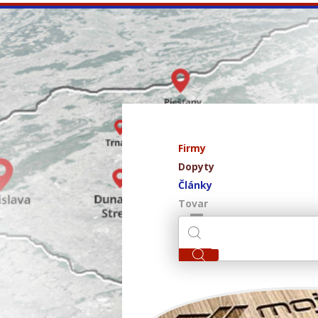
Firmy
Dopyty
Články
Tovar
ivpa 