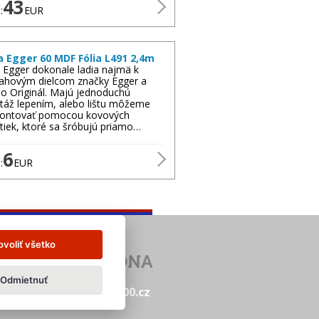
43
:
EUR
a Egger 60 MDF Fólia L491 2,4m
y Egger dokonale ladia najmä k
ahovým dielcom značky Egger a
o Originál. Majú jednoduchú
áž lepením, alebo lištu môžeme
ontovať pomocou kovových
tiek, ktoré sa šróbujú priamo…
6
:
EUR
ovoliť všetko
Odmietnuť
abidka.net
www.14000.cz