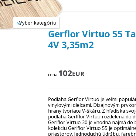
TOVAR
Vyber kategóriu
Gerflor Virtuo 55 T
4V 3,35m2
102
EUR
cena:
Podlaha Gerflor Virtuo je veľmi popul
vinylovými dielcami. Dizajnovým prvko
hrany tvoriace V-škáru. Z hľadiska svoj
podlaha Gerlflor Virtuo rozdelená do dv
Gerlflor Virtuo 30 je vhodná najmä do
kolekciu Gerlflor Virtuo 55 je optimáln
priestorov. Jednoduchú údržbu, fareb