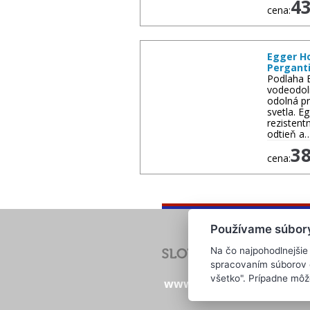
4
cena:
Egger H
Pergant
Podlaha 
vodeodol
odolná pr
svetla. 
rezistent
odtieň a
3
cena:
Používame súbor
Na čo najpohodlnejšie
spracovaním súborov co
všetko". Prípadne mô
www.evropska-databanka