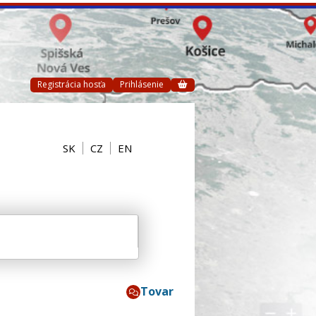
Registrácia hosťa
Prihlásenie
SK
CZ
EN
Tovar