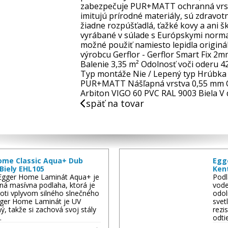
zabezpečuje PUR+MATT ochranná vrstv
imitujú prírodné materiály, sú zdravo
žiadne rozpúšťadlá, ťažké kovy a ani šk
vyrábané v súlade s Európskymi normam
možné použiť namiesto lepidla origin
výrobcu Gerflor - Gerflor Smart Fix 
Balenie 3,35 m² Odolnosť voči oderu 
Typ montáže Nie / Lepený typ Hrúbka
PUR+MATT Nášľapná vrstva 0,55 mm Od
Arbiton VIGO 60 PVC RAL 9003 Biela V 
späť na tovar
ome Classic Aqua+ Dub
Egg
Biely EHL105
Ken
Egger Home Laminát Aqua+ je
Podl
ná masívna podlaha, ktorá je
vode
oti vplyvom silného slnečného
odol
Egger Home Laminát je UV
svet
ný, takže si zachová svoj stály
rezi
…
odti