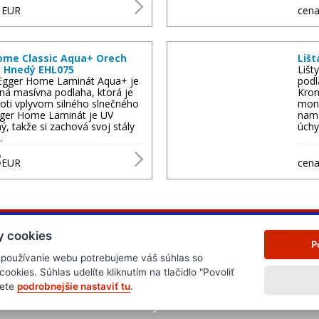
3
EUR
cena
ome Classic Aqua+ Orech
Lišt
i Hnedý EHL075
Lišt
Egger Home Laminát Aqua+ je
podl
ná masívna podlaha, ktorá je
Kron
oti vplyvom silného slnečného
mont
Egger Home Laminát je UV
nam
ný, takže si zachová svoj stály
úchy
…
8
EUR
cena
y cookies
P
 používanie webu potrebujeme váš súhlas so
okies. Súhlas udelíte kliknutím na tlačidlo "Povoliť
žete
podrobnejšie nastaviť tu
.
.cz
www.edb.cz
www.edb.eu
www.poptavka.net
www.n
clanky.edb.cz