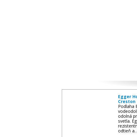
Ďalší tovar
Egger H
Creston 
Podlaha 
vodeodol
odolná pr
svetla. 
rezistent
odtieň a