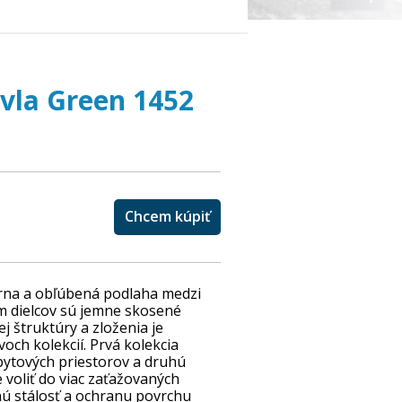
avla Green 1452
Chcem kúpiť
árna a obľúbená podlaha medzi
m dielcov sú jemne skosené
ej štruktúry a zloženia je
och kolekcií. Prvá kolekcia
 bytových priestorov a druhú
e voliť do viac zaťažovaných
nú stálosť a ochranu povrchu