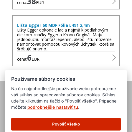
38
cena:
EUR
Lišta Egger 60 MDF Fólia L491 2,4m
Lišty Egger dokonale ladia najmä k podlahovým
dielcom značky Egger a Krono Originál. Majú
jednoduchú montáž lepením, alebo lištu môžeme
namontovať pomocou kovových úchytiek, ktoré sa
šróbujú priamo…
6
cena:
EUR
Používame súbory cookies
Na čo najpohodlnejšie používanie webu potrebujeme
váš súhlas so spracovaním súborov cookies. Súhlas
udelíte kliknutím na tlačidlo "Povoliť všetko". Prípadne
môžete
podrobnejšie nastaviť tu
.
www.evropska-databanka.cz
www.edb.cz
Povoliť všetko
www.edb.eu