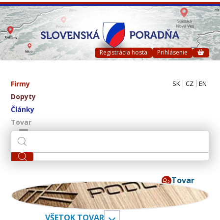
Registrácia hosťa
Prihlásenie
Firmy
SK
CZ
EN
Dopyty
Články
Tovar
Tovar
ivpa s.r.o.
VŠETOK TOVAR