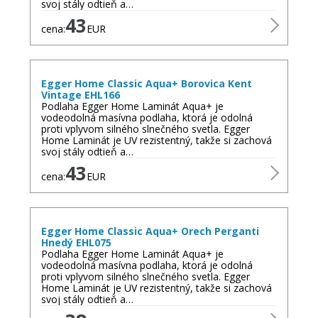
svoj stály odtieň a…
43
cena:
EUR
Egger Home Classic Aqua+ Borovica Kent
Vintage EHL166
Podlaha Egger Home Laminát Aqua+ je
vodeodolná masívna podlaha, ktorá je odolná
proti vplyvom silného slnečného svetla. Egger
Home Laminát je UV rezistentný, takže si zachová
svoj stály odtieň a…
43
cena:
EUR
Egger Home Classic Aqua+ Orech Perganti
Hnedý EHL075
Podlaha Egger Home Laminát Aqua+ je
vodeodolná masívna podlaha, ktorá je odolná
proti vplyvom silného slnečného svetla. Egger
Home Laminát je UV rezistentný, takže si zachová
svoj stály odtieň a…