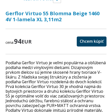
Gerflor Virtuo 55 Blomma Beige 1460
4V 1-lamela XL 3,11m2
94
EUR
Chcem kúpiť
cena:
Podlaha Gerflor Virtuo je veľmi populárna a obľúbená
podlaha medzi vinylovými dielcami. Dizajnovým
prvkom dielcov sú jemne skosené hrany tvoriace V-
škáru. Z hľadiska svojej štruktúry a zloženia je
podlaha Gerlflor Virtuo rozdelená do dvoch kolekcií.
Prvá kolekcia Gerlflor Virtuo 30 je vhodná najmä do
bytových priestorov a druhú kolekciu Gerlflor Virtuo
55 je optimálne voliť do viac zaťažovaných priestorov.
Jednoduchú údržbu, farebnú stálosť a ochranu
povrchu zabezpečuje PUR+MATT ochranná vrstva.
Podlahy Virtuo dokonale imitujú prírodné materiály,