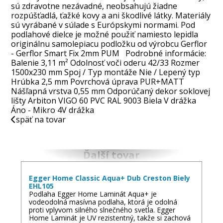
sú zdravotne nezávadné, neobsahujú žiadne
rozpúšťadlá, ťažké kovy a ani škodlivé látky. Materiály
sú vyrábané v súlade s Európskymi normami. Pod
podlahové dielce je možné použiť namiesto lepidla
originálnu samolepiacu podložku od výrobcu Gerflor
- Gerflor Smart Fix 2mm PUM Podrobné informácie:
Balenie 3,11 m² Odolnosť voči oderu 42/33 Rozmer
1500x230 mm Spoj / Typ montáže Nie / Lepený typ
Hrúbka 2,5 mm Povrchová úprava PUR+MATT
Nášľapná vrstva 0,55 mm Odporúčaný dekor soklovej
lišty Arbiton VIGO 60 PVC RAL 9003 Biela V drážka
Áno - Mikro 4V drážka
späť na tovar
Ďalší tovar
Egger Home Classic Aqua+ Dub Creston Biely
EHL105
Podlaha Egger Home Laminát Aqua+ je
vodeodolná masívna podlaha, ktorá je odolná
proti vplyvom silného slnečného svetla. Egger
Home Laminát je UV rezistentný, takže si zachová