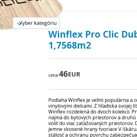
TOVAR
Vyber kategóriu
Winflex Pro Clic Du
1,7568m2
46
EUR
cena:
Podlaha Winflex je veľmi populárna a
vinylovými dielcami. Z hľadiska svojej š
Winflex rozdelená do dvoch kolekcií. P
najmä do bytových priestorov a druhú 
voliť do viac zaťažovaných priestorov.
jemne skosené hrany tvoriace V-škáru
stálosť a ochranu povrchu zabezpeču