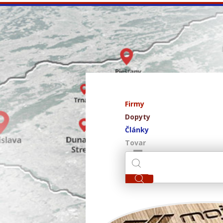
Firmy
Dopyty
Články
Tovar
ivpa 