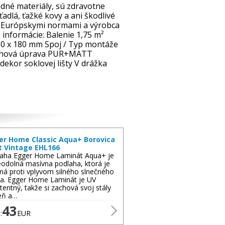
odné materiály, sú zdravotne
dlá, ťažké kovy a ani škodlivé
 s Európskymi normami a výrobca
informácie: Balenie 1,75 m²
20 x 180 mm Spoj / Typ montáže
rchová úprava PUR+MATT
ekor soklovej lišty V drážka
er Home Classic Aqua+ Borovica
t Vintage EHL166
aha Egger Home Laminát Aqua+ je
odolná masívna podlaha, ktorá je
ná proti vplyvom silného slnečného
la. Egger Home Laminát je UV
stentný, takže si zachová svoj stály
eň a…
43
:
EUR