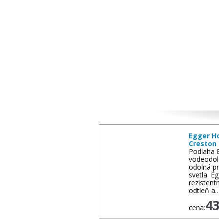
Ďalší tovar
Egger H
Creston 
Podlaha 
vodeodol
odolná pr
svetla. 
rezistent
odtieň a
4
cena: