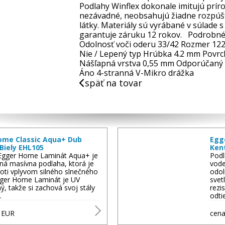
Podlahy Winflex dokonale imitujú prír
nezávadné, neobsahujú žiadne rozpúšťa
látky. Materiály sú vyrábané v súlade
garantuje záruku 12 rokov. Podrobné 
Odolnosť voči oderu 33/42 Rozmer 12
Nie / Lepený typ Hrúbka 4.2 mm Pov
Nášľapná vrstva 0,55 mm Odporúčaný d
Áno 4-stranná V-Mikro drážka
späť na tovar
ome Classic Aqua+ Dub
Egg
Biely EHL105
Ken
Egger Home Laminát Aqua+ je
Podl
ná masívna podlaha, ktorá je
vode
oti vplyvom silného slnečného
odol
Egger Home Laminát je UV
svet
ný, takže si zachová svoj stály
rezi
…
odti
3
EUR
cena