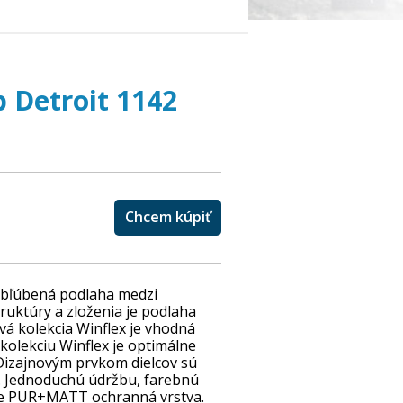
b Detroit 1142
Chcem kúpiť
 obľúbená podlaha medzi
truktúry a zloženia je podlaha
rvá kolekcia Winflex je vhodná
kolekciu Winflex je optimálne
 Dizajnovým prvkom dielcov sú
. Jednoduchú údržbu, farebnú
je PUR+MATT ochranná vrstva.