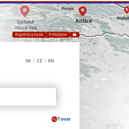
Registrácia hosťa
Prihlásenie
SK
CZ
EN
Tovar