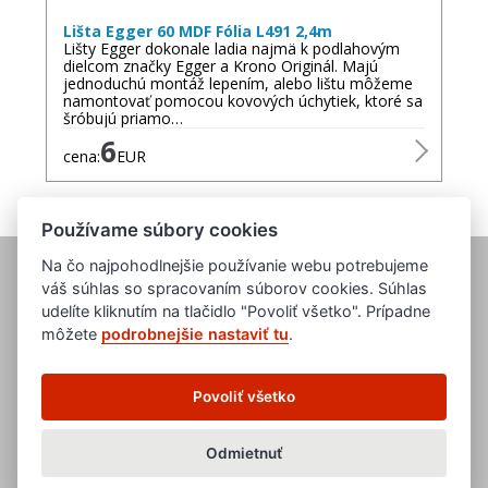
Lišta Egger 60 MDF Fólia L491 2,4m
Lišty Egger dokonale ladia najmä k podlahovým
dielcom značky Egger a Krono Originál. Majú
jednoduchú montáž lepením, alebo lištu môžeme
namontovať pomocou kovových úchytiek, ktoré sa
šróbujú priamo…
6
cena:
EUR
Používame súbory cookies
Na čo najpohodlnejšie používanie webu potrebujeme
váš súhlas so spracovaním súborov cookies. Súhlas
udelíte kliknutím na tlačidlo "Povoliť všetko". Prípadne
môžete
podrobnejšie nastaviť tu
.
www.evropska-databanka.cz
www.edb.cz
Povoliť všetko
www.edb.eu
www.poptavka.net
www.nabidka.net
Odmietnuť
www.14000.cz