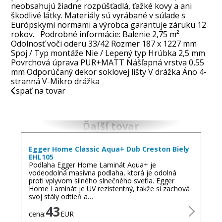
neobsahujú žiadne rozpúšťadlá, ťažké kovy a ani
škodlivé látky. Materiály sú vyrábané v súlade s
Európskymi normami a výrobca garantuje záruku 12
rokov. Podrobné informácie: Balenie 2,75 m²
Odolnosť voči oderu 33/42 Rozmer 187 x 1227 mm
Spoj / Typ montáže Nie / Lepený typ Hrúbka 2,5 mm
Povrchová úprava PUR+MATT Nášľapná vrstva 0,55
mm Odporúčaný dekor soklovej lišty V drážka Áno 4-
stranná V-Mikro drážka
späť na tovar
Ďalší tovar
Egger Home Classic Aqua+ Dub Creston Biely
EHL105
Podlaha Egger Home Laminát Aqua+ je
vodeodolná masívna podlaha, ktorá je odolná
proti vplyvom silného slnečného svetla. Egger
Home Laminát je UV rezistentný, takže si zachová
svoj stály odtieň a…
43
cena:
EUR