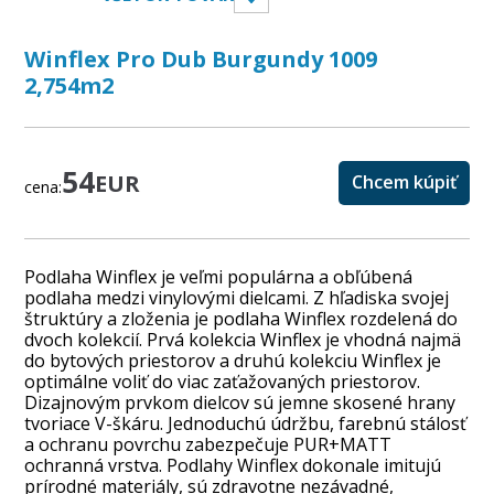
Winflex Pro Dub Burgundy 1009
2,754m2
54
EUR
Chcem kúpiť
cena:
Podlaha Winflex je veľmi populárna a obľúbená
podlaha medzi vinylovými dielcami. Z hľadiska svojej
štruktúry a zloženia je podlaha Winflex rozdelená do
dvoch kolekcií. Prvá kolekcia Winflex je vhodná najmä
do bytových priestorov a druhú kolekciu Winflex je
optimálne voliť do viac zaťažovaných priestorov.
Dizajnovým prvkom dielcov sú jemne skosené hrany
tvoriace V-škáru. Jednoduchú údržbu, farebnú stálosť
a ochranu povrchu zabezpečuje PUR+MATT
ochranná vrstva. Podlahy Winflex dokonale imitujú
prírodné materiály, sú zdravotne nezávadné,