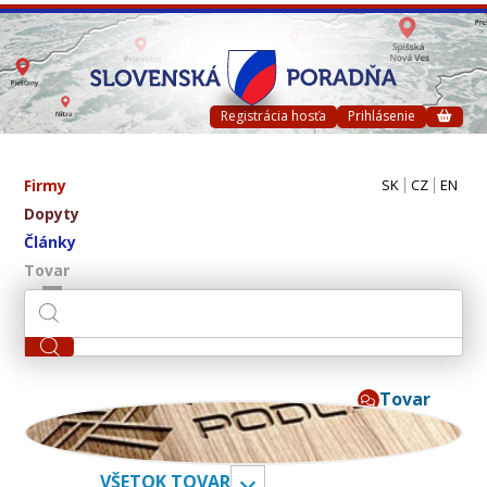
Registrácia hosťa
Prihlásenie
Firmy
SK
CZ
EN
Dopyty
Články
Tovar
Tovar
ivpa s.r.o.
VŠETOK TOVAR