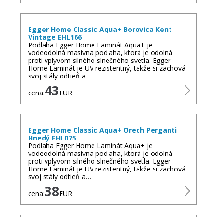
Egger Home Classic Aqua+ Borovica Kent
Vintage EHL166
Podlaha Egger Home Laminát Aqua+ je
vodeodolná masívna podlaha, ktorá je odolná
proti vplyvom silného slnečného svetla. Egger
Home Laminát je UV rezistentný, takže si zachová
svoj stály odtieň a…
43
cena:
EUR
Egger Home Classic Aqua+ Orech Perganti
Hnedý EHL075
Podlaha Egger Home Laminát Aqua+ je
vodeodolná masívna podlaha, ktorá je odolná
proti vplyvom silného slnečného svetla. Egger
Home Laminát je UV rezistentný, takže si zachová
svoj stály odtieň a…
38
cena:
EUR