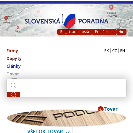
Registrácia hosťa
Prihlásenie
Firmy
SK
CZ
EN
Dopyty
Články
Tovar
Tovar
ivpa s.r.o.
VŠETOK TOVAR