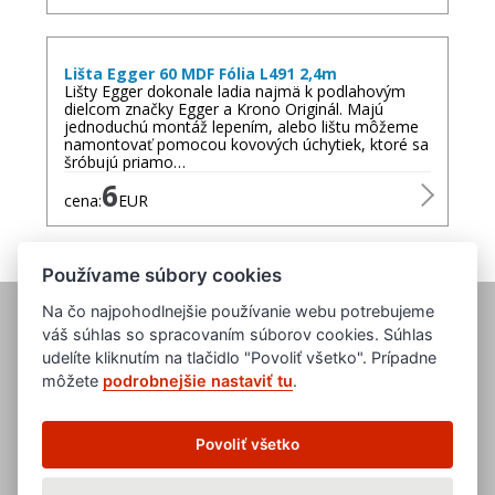
Lišta Egger 60 MDF Fólia L491 2,4m
Lišty Egger dokonale ladia najmä k podlahovým
dielcom značky Egger a Krono Originál. Majú
jednoduchú montáž lepením, alebo lištu môžeme
namontovať pomocou kovových úchytiek, ktoré sa
šróbujú priamo…
6
cena:
EUR
Používame súbory cookies
Na čo najpohodlnejšie používanie webu potrebujeme
váš súhlas so spracovaním súborov cookies. Súhlas
udelíte kliknutím na tlačidlo "Povoliť všetko". Prípadne
môžete
podrobnejšie nastaviť tu
.
www.evropska-databanka.cz
www.edb.cz
Povoliť všetko
www.edb.eu
www.poptavka.net