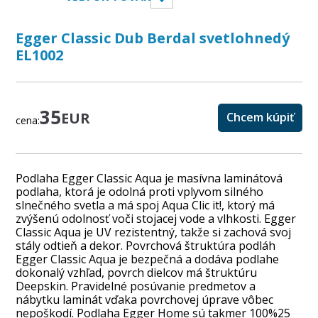
Egger Classic Dub Berdal svetlohnedý
EL1002
35
EUR
Chcem kúpiť
cena:
Podlaha Egger Classic Aqua je masívna laminátová
podlaha, ktorá je odolná proti vplyvom silného
slnečného svetla a má spoj Aqua Clic it!, ktorý má
zvýšenú odolnosť voči stojacej vode a vlhkosti. Egger
Classic Aqua je UV rezistentný, takže si zachová svoj
stály odtieň a dekor. Povrchová štruktúra podláh
Egger Classic Aqua je bezpečná a dodáva podlahe
dokonalý vzhľad, povrch dielcov má štruktúru
Deepskin. Pravidelné posúvanie predmetov a
nábytku laminát vďaka povrchovej úprave vôbec
nepoškodí. Podlaha Egger Home sú takmer 100%25