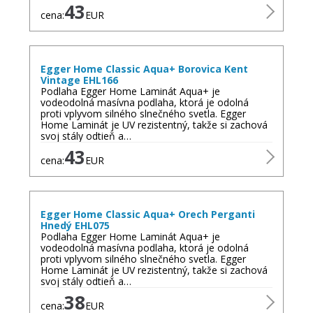
43
cena:
EUR
Egger Home Classic Aqua+ Borovica Kent
Vintage EHL166
Podlaha Egger Home Laminát Aqua+ je
vodeodolná masívna podlaha, ktorá je odolná
proti vplyvom silného slnečného svetla. Egger
Home Laminát je UV rezistentný, takže si zachová
svoj stály odtieň a…
43
cena:
EUR
Egger Home Classic Aqua+ Orech Perganti
Hnedý EHL075
Podlaha Egger Home Laminát Aqua+ je
vodeodolná masívna podlaha, ktorá je odolná
proti vplyvom silného slnečného svetla. Egger
Home Laminát je UV rezistentný, takže si zachová
svoj stály odtieň a…
38
cena:
EUR