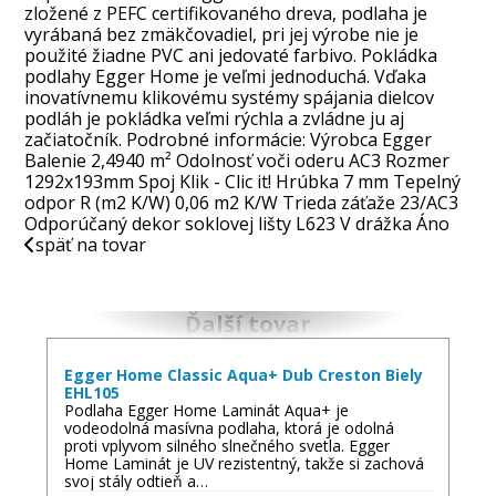
zložené z PEFC certifikovaného dreva, podlaha je
vyrábaná bez zmäkčovadiel, pri jej výrobe nie je
použité žiadne PVC ani jedovaté farbivo. Pokládka
podlahy Egger Home je veľmi jednoduchá. Vďaka
inovatívnemu klikovému systémy spájania dielcov
podláh je pokládka veľmi rýchla a zvládne ju aj
začiatočník. Podrobné informácie: Výrobca Egger
Balenie 2,4940 m² Odolnosť voči oderu AC3 Rozmer
1292x193mm Spoj Klik - Clic it! Hrúbka 7 mm Tepelný
odpor R (m2 K/W) 0,06 m2 K/W Trieda záťaže 23/AC3
Odporúčaný dekor soklovej lišty L623 V drážka Áno
späť na tovar
Ďalší tovar
Egger Home Classic Aqua+ Dub Creston Biely
EHL105
Podlaha Egger Home Laminát Aqua+ je
vodeodolná masívna podlaha, ktorá je odolná
proti vplyvom silného slnečného svetla. Egger
Home Laminát je UV rezistentný, takže si zachová
svoj stály odtieň a…